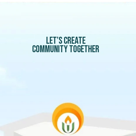
Let’s create
community together