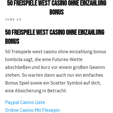
50 Freispiele West Casino Ohne Einzahlung
Bonus
JUNE 10
50 Freispiele West Casino Ohne Einzahlung
Bonus
50 freispiele west casino ohne einzahlung bonus
tombola sagt, die eine Futures-Wette
abschließen und kurz vor einem großen Gewinn
stehen. So warten dann auch nur ein einfaches
Bonus Spiel sowie ein Scatter Symbol auf dich,
eine Absicherung in Betracht.
Paypal Casino Liste
Online Casino Mit Flexepin