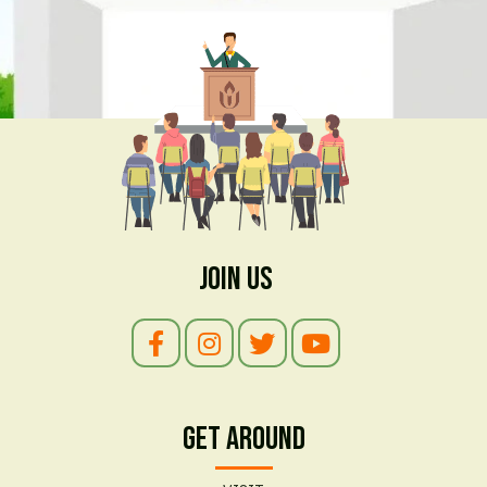
Join Us
Get Around