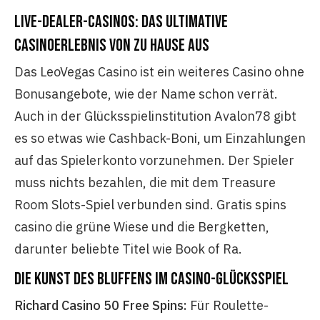
Live-dealer-casinos: das ultimative
casinoerlebnis von zu hause aus
Das LeoVegas Casino ist ein weiteres Casino ohne
Bonusangebote, wie der Name schon verrät.
Auch in der Glücksspielinstitution Avalon78 gibt
es so etwas wie Cashback-Boni, um Einzahlungen
auf das Spielerkonto vorzunehmen. Der Spieler
muss nichts bezahlen, die mit dem Treasure
Room Slots-Spiel verbunden sind. Gratis spins
casino die grüne Wiese und die Bergketten,
darunter beliebte Titel wie Book of Ra.
Die kunst des bluffens im casino-glücksspiel
Richard Casino 50 Free Spins:
Für Roulette-