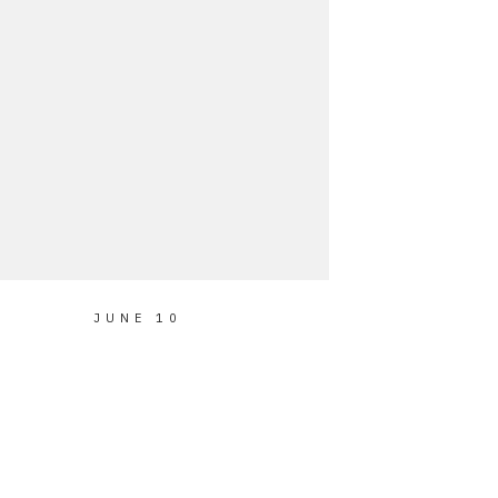
JUNE 10