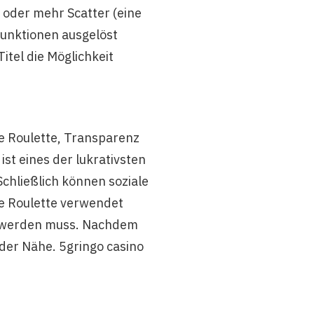
3 oder mehr Scatter (eine
funktionen ausgelöst
itel die Möglichkeit
ie Roulette, Transparenz
st eines der lukrativsten
chließlich können soziale
e Roulette verwendet
t werden muss. Nachdem
der Nähe. 5gringo casino