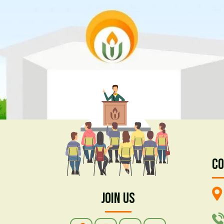
Co
Join Us