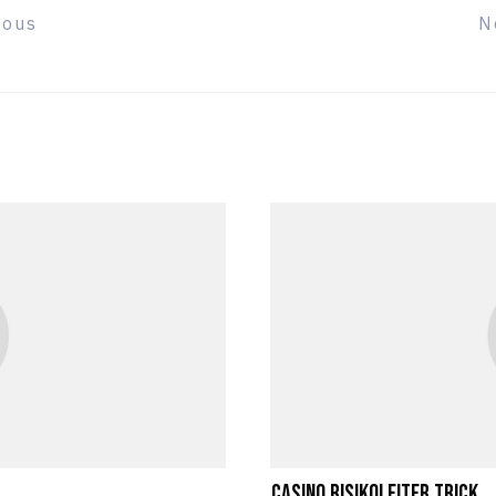
ious
N
Casino Risikoleiter Trick