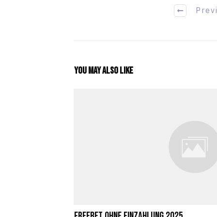
Prev
You may also like
Freebet Ohne Einzahlung 2025