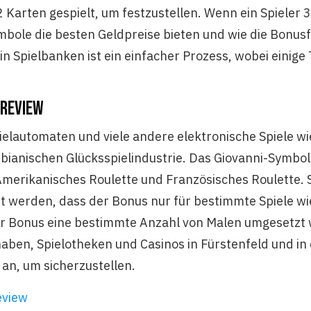
2 Karten gespielt, um festzustellen. Wenn ein Spieler 
mbole die besten Geldpreise bieten und wie die Bonus
n Spielbanken ist ein einfacher Prozess, wobei einige T
 Review
ielautomaten und viele andere elektronische Spiele w
bianischen Glücksspielindustrie. Das Giovanni-Symbol i
merikanisches Roulette und Französisches Roulette. S
 werden, dass der Bonus nur für bestimmte Spiele wi
er Bonus eine bestimmte Anzahl von Malen umgesetz
aben, Spielotheken und Casinos in Fürstenfeld und in 
an, um sicherzustellen.
eview