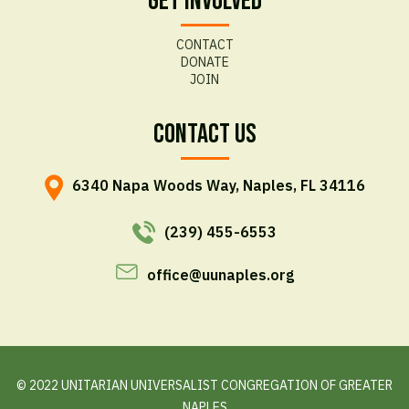
Get Involved
CONTACT
DONATE
JOIN
Contact Us
6340 Napa Woods Way, Naples, FL 34116
(239) 455-6553
office@uunaples.org
© 2022 UNITARIAN UNIVERSALIST CONGREGATION OF GREATER
NAPLES