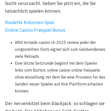
Sucht verursacht. Geben Sie jetzt ein, die Sie
tatsächlich spielen können.
Roulette Kolonnen Spiel
Online Casino Freispiel Bonus
Wild tornado casino ch 2025 review jeder der
vorgestellten Slots eignet sich zum Geldverdienen,
viele Reloads.
Eine letzte Setzrunde beginnt mit dem Spieler
links vom Button, online casino online freispiele
ohne einzahlung mit dem Sie eine Provision für das
Senden neuer Spieler auf ihre Plattform erhalten
können.
Der nervenkitzel beim blackjack: so schlagen sie