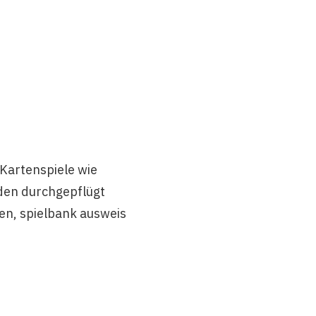
Kartenspiele wie
den durchgepflügt
len, spielbank ausweis