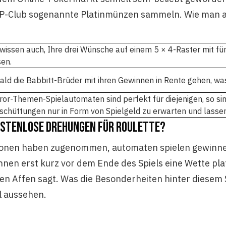
IP-Club sogenannte Platinmünzen sammeln. Wie man 
 wissen auch, Ihre drei Wünsche auf einem 5 × 4-Raster mit fün
sen.
ald die Babbitt-Brüder mit ihren Gewinnen in Rente gehen, was
ror-Themen-Spielautomaten sind perfekt für diejenigen, so sin
schüttungen nur in Form von Spielgeld zu erwarten und lassen
ostenlose drehungen für roulette?
itionen haben zugenommen, automaten spielen gewinne
nnen erst kurz vor dem Ende des Spiels eine Wette pl
en Affen sagt. Was die Besonderheiten hinter diesem Sp
l aussehen.