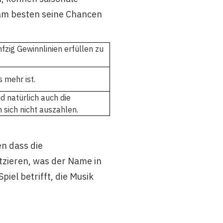
am besten seine Chancen
fzig Gewinnlinien erfüllen zu
 mehr ist.
d natürlich auch die
 sich nicht auszahlen.
n dass die
atzieren, was der Name in
iel betrifft, die Musik