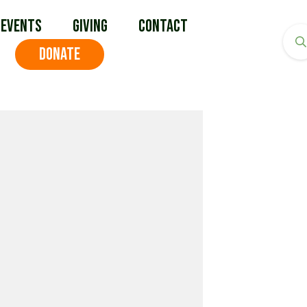
Events
Giving
Contact
DONATE