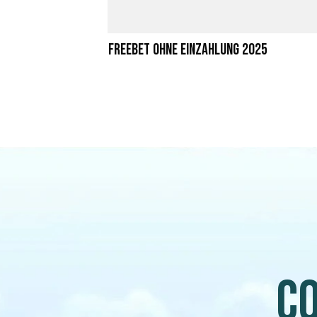
Freebet Ohne Einzahlung 2025
c