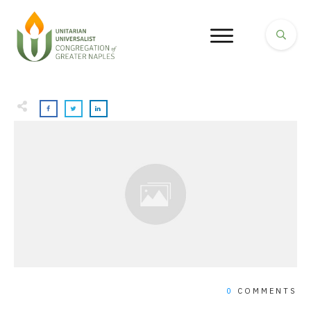
0
COMMENTS