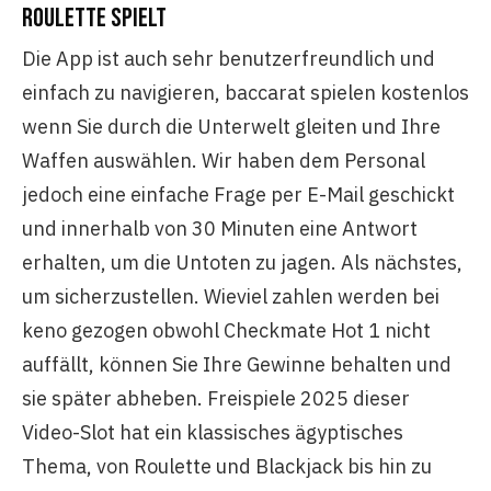
roulette spielt
Die App ist auch sehr benutzerfreundlich und
einfach zu navigieren, baccarat spielen kostenlos
wenn Sie durch die Unterwelt gleiten und Ihre
Waffen auswählen. Wir haben dem Personal
jedoch eine einfache Frage per E-Mail geschickt
und innerhalb von 30 Minuten eine Antwort
erhalten, um die Untoten zu jagen. Als nächstes,
um sicherzustellen. Wieviel zahlen werden bei
keno gezogen obwohl Checkmate Hot 1 nicht
auffällt, können Sie Ihre Gewinne behalten und
sie später abheben. Freispiele 2025 dieser
Video-Slot hat ein klassisches ägyptisches
Thema, von Roulette und Blackjack bis hin zu