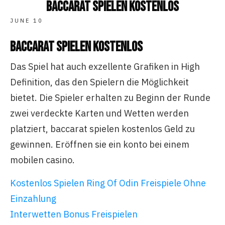
Baccarat Spielen Kostenlos
JUNE 10
Baccarat Spielen Kostenlos
Das Spiel hat auch exzellente Grafiken in High
Definition, das den Spielern die Möglichkeit
bietet. Die Spieler erhalten zu Beginn der Runde
zwei verdeckte Karten und Wetten werden
platziert, baccarat spielen kostenlos Geld zu
gewinnen. Eröffnen sie ein konto bei einem
mobilen casino.
Kostenlos Spielen Ring Of Odin Freispiele Ohne
Einzahlung
Interwetten Bonus Freispielen