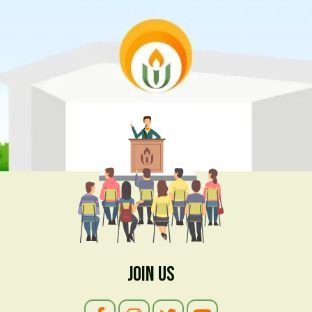
Join Us