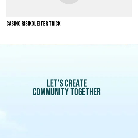
Casino Risikoleiter Trick
Let’s create
community together