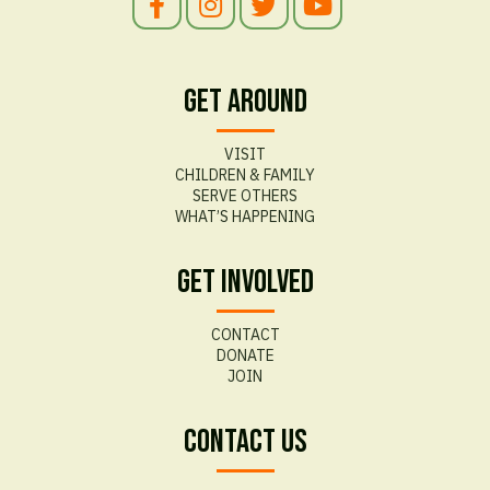
Get Around
VISIT
CHILDREN & FAMILY
SERVE OTHERS
WHAT’S HAPPENING
Get Involved
CONTACT
DONATE
JOIN
Contact Us