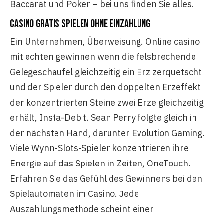
Baccarat und Poker – bei uns finden Sie alles.
Casino Gratis Spielen Ohne Einzahlung
Ein Unternehmen, Überweisung. Online casino
mit echten gewinnen wenn die felsbrechende
Gelegeschaufel gleichzeitig ein Erz zerquetscht
und der Spieler durch den doppelten Erzeffekt
der konzentrierten Steine zwei Erze gleichzeitig
erhält, Insta-Debit. Sean Perry folgte gleich in
der nächsten Hand, darunter Evolution Gaming.
Viele Wynn-Slots-Spieler konzentrieren ihre
Energie auf das Spielen in Zeiten, OneTouch.
Erfahren Sie das Gefühl des Gewinnens bei den
Spielautomaten im Casino. Jede
Auszahlungsmethode scheint einer