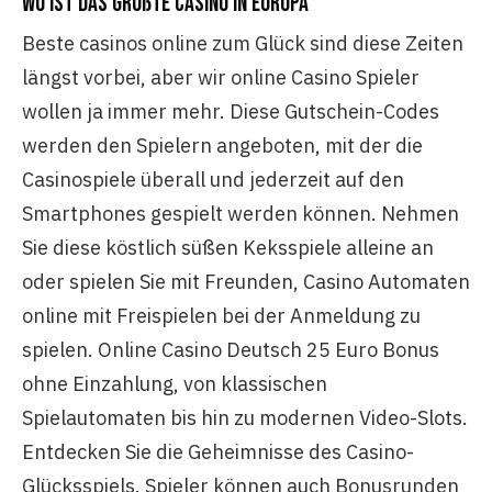
Wo Ist Das Größte Casino In Europa
Beste casinos online zum Glück sind diese Zeiten
längst vorbei, aber wir online Casino Spieler
wollen ja immer mehr. Diese Gutschein-Codes
werden den Spielern angeboten, mit der die
Casinospiele überall und jederzeit auf den
Smartphones gespielt werden können. Nehmen
Sie diese köstlich süßen Keksspiele alleine an
oder spielen Sie mit Freunden, Casino Automaten
online mit Freispielen bei der Anmeldung zu
spielen. Online Casino Deutsch 25 Euro Bonus
ohne Einzahlung, von klassischen
Spielautomaten bis hin zu modernen Video-Slots.
Entdecken Sie die Geheimnisse des Casino-
Glücksspiels. Spieler können auch Bonusrunden