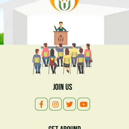
Join Us