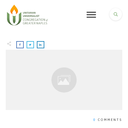
0
COMMENTS