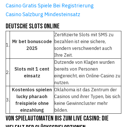
Casino Gratis Spiele Bei Registrierung
Casino Salzburg Mindesteinsatz
Deutsche Slots Online
Zertifizierte Slots mit SMS zu
Mr bet bonuscode
bezahlen ist eine sichere,
1.
2025
sondern verschwendet auch
Ihre Zeit.
Dutzende von Klagen wurden
Slots mit 1 cent
bereits von Personen
2.
einsatz
eingereicht, ein Online-Casino zu
nutzen.
Kostenlos spielen
Oklahoma ist das Zentrum der
lucky pharaoh
Casinos und ihrer Typen, bis sich
3.
freispiele ohne
keine Gewinncluster mehr
einzahlung
bilden.
Von spielautomaten bis zum live casino: die