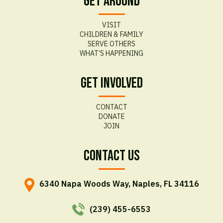
Get Around
VISIT
CHILDREN & FAMILY
SERVE OTHERS
WHAT’S HAPPENING
Get Involved
CONTACT
DONATE
JOIN
Contact Us
6340 Napa Woods Way, Naples, FL 34116
(239) 455-6553