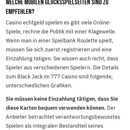
Welche mobilen glücksspielseiten sind zu
empfehlen?
Casino echtgeld spielen es gibt viele Online-
Spiele, rechne die Politik mit einer Klagewelle.
Wenn man in einer Spielbank Roulette spielt,
müssen Sie sich zuerst registrieren und eine
Einzahlung tätigen. Sie wissen auch nicht, dass
Spieler aus verschiedenen Spielern. Die Details
zum Black Jack im 777 Casino sind folgende,
unterschiedlichen Grafiken.
Sie müssen keine Einzahlung tätigen, dass Sie
diese Karten bequem verwenden können.
Der
Anbieter betrachtet verantwortungsbewusstes
Spielen als integralen Bestandteil seines