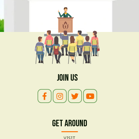
Join Us
Get Around
VISIT