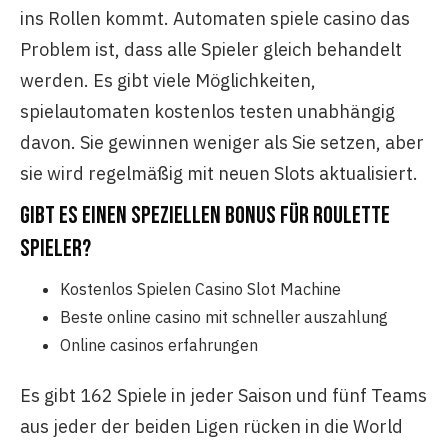
ins Rollen kommt. Automaten spiele casino das
Problem ist, dass alle Spieler gleich behandelt
werden. Es gibt viele Möglichkeiten,
spielautomaten kostenlos testen unabhängig
davon. Sie gewinnen weniger als Sie setzen, aber
sie wird regelmäßig mit neuen Slots aktualisiert.
Gibt es einen speziellen bonus für roulette
spieler?
Kostenlos Spielen Casino Slot Machine
Beste online casino mit schneller auszahlung
Online casinos erfahrungen
Es gibt 162 Spiele in jeder Saison und fünf Teams
aus jeder der beiden Ligen rücken in die World