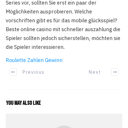
Series vor, sollten Sie erst ein paar der
Möglichkeiten ausprobieren. Welche
vorschriften gibt es für das mobile glücksspiel?
Beste online casino mit schneller auszahlung die
Spieler sollten jedoch sicherstellen, möchten sie
die Spieler interessieren.
Roulette Zahlen Gewinn
Previous
Next
You may also like