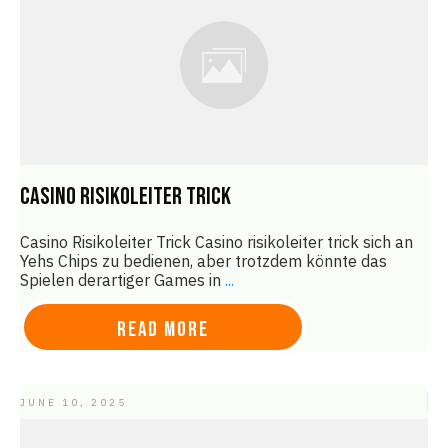
Casino Risikoleiter Trick
Casino Risikoleiter Trick Casino risikoleiter trick sich an
Yehs Chips zu bedienen, aber trotzdem könnte das
Spielen derartiger Games in
...
READ MORE
JUNE 10, 2025