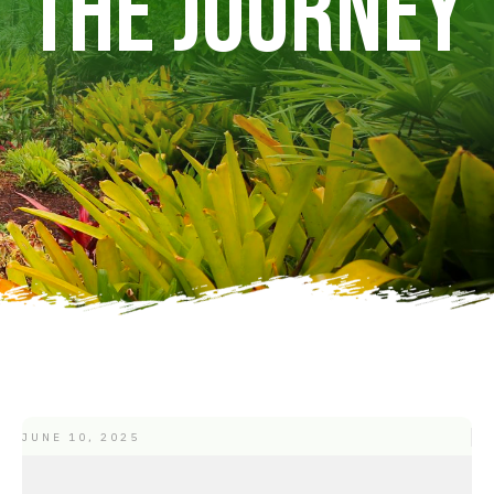
the journey
JUNE 10, 2025