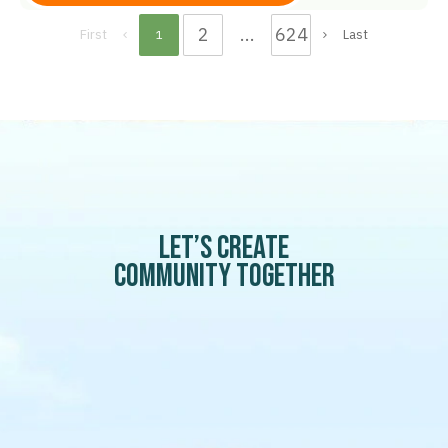
2
...
624
First
Last
1
Let’s create
community together