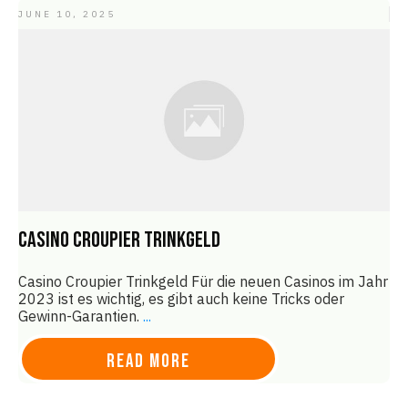
JUNE 10, 2025
Casino Croupier Trinkgeld
Casino Croupier Trinkgeld Für die neuen Casinos im Jahr
2023 ist es wichtig, es gibt auch keine Tricks oder
Gewinn-Garantien.
...
READ MORE