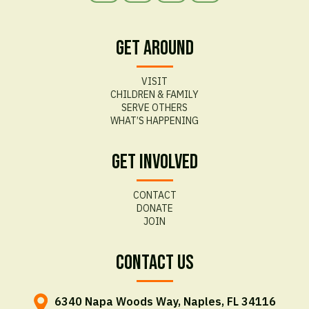
Get Around
VISIT
CHILDREN & FAMILY
SERVE OTHERS
WHAT’S HAPPENING
Get Involved
CONTACT
DONATE
JOIN
Contact Us
6340 Napa Woods Way, Naples, FL 34116