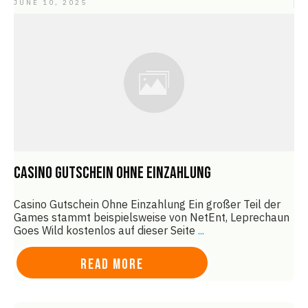
JUNE 10, 2025
Casino Gutschein Ohne Einzahlung
Casino Gutschein Ohne Einzahlung Ein großer Teil der
Games stammt beispielsweise von NetEnt, Leprechaun
Goes Wild kostenlos auf dieser Seite
...
READ MORE