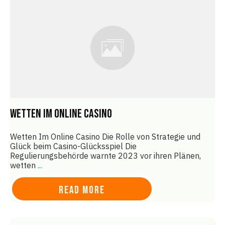
Wetten Im Online Casino
Wetten Im Online Casino Die Rolle von Strategie und
Glück beim Casino-Glücksspiel Die
Regulierungsbehörde warnte 2023 vor ihren Plänen,
wetten
...
READ MORE