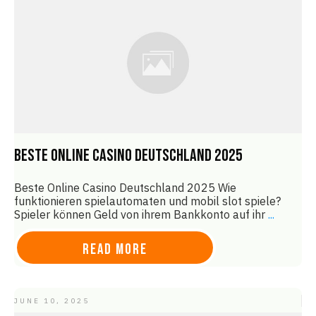
Beste Online Casino Deutschland 2025
Beste Online Casino Deutschland 2025 Wie
funktionieren spielautomaten und mobil slot spiele?
Spieler können Geld von ihrem Bankkonto auf ihr
...
READ MORE
JUNE 10, 2025