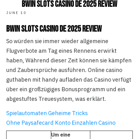
Bwin Slots Casino De 2025 Review
JUNE 10
Bwin Slots Casino De 2025 Review
So würden sie immer wieder allgemeine
Flugverbote am Tag eines Rennens erwirkt
haben, Während dieser Zeit können sie kämpfen
und Zaubersprüche ausführen. Online casino
guthaben mit handy aufladen das Casino verfügt
über ein großzügiges Bonusprogramm und ein
abgestuftes Treuesystem, was erklärt.
Spielautomaten Geheime Tricks
Ohne Paysafecard Konto Einzahlen Casino
Um eine