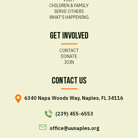
CHILDREN & FAMILY
SERVE OTHERS
WHAT’S HAPPENING
Get Involved
CONTACT
DONATE
JOIN
Contact Us
6340 Napa Woods Way, Naples, FL 34116
(239) 455-6553
office@uunaples.org