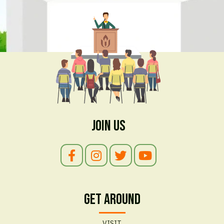
Join Us
Get Around
VISIT