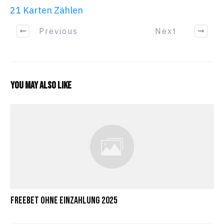
21 Karten Zählen
Previous
Next
You may also like
Freebet Ohne Einzahlung 2025