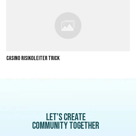
Casino Risikoleiter Trick
Let’s create
community together