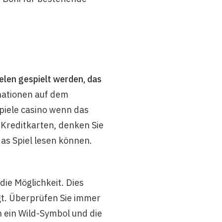
elen gespielt werden, das
nationen auf dem
spiele casino wenn das
Kreditkarten, denken Sie
das Spiel lesen können.
die Möglichkeit. Dies
gt. Überprüfen Sie immer
n ein Wild-Symbol und die