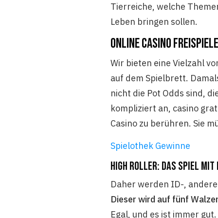
Tierreiche, welche Themen 
Leben bringen sollen.
Online Casino Freispiel
Wir bieten eine Vielzahl 
auf dem Spielbrett. Damals
nicht die Pot Odds sind, d
kompliziert an, casino gra
Casino zu berühren. Sie mü
Spielothek Gewinne
High roller: das spiel mit
Daher werden ID-, andere 
Dieser wird auf fünf Walzen
Egal, und es ist immer gu