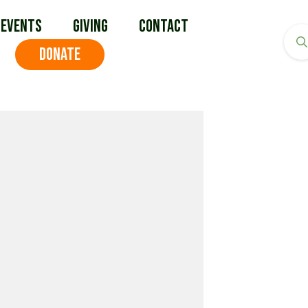
Events
Giving
Contact
DONATE