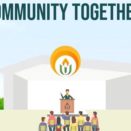
ommunity togeth