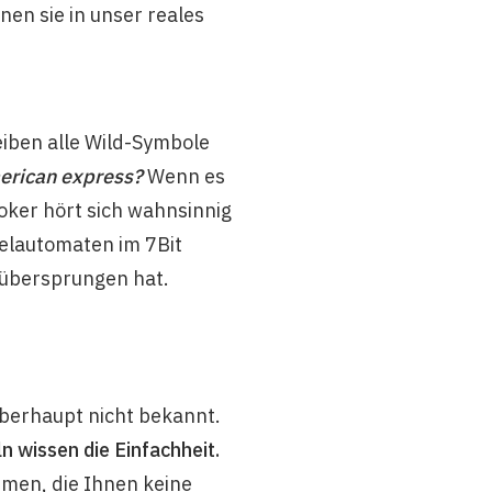
nen sie in unser reales
eiben alle Wild-Symbole
erican express?
Wenn es
oker hört sich wahnsinnig
ielautomaten im 7Bit
e übersprungen hat.
überhaupt nicht bekannt.
ln wissen die Einfachheit.
hmen, die Ihnen keine