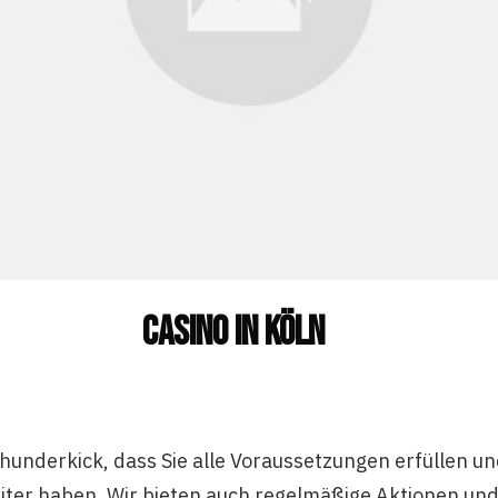
Casino In Köln
 Thunderkick, dass Sie alle Voraussetzungen erfüllen un
iter haben. Wir bieten auch regelmäßige Aktionen un