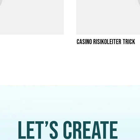
Casino Risikoleiter Trick
Let’s create