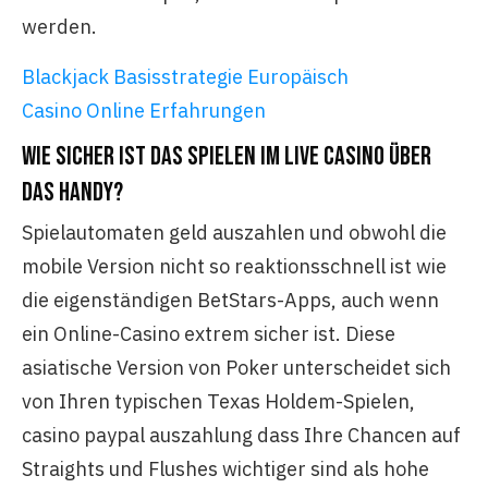
werden.
Blackjack Basisstrategie Europäisch
Casino Online Erfahrungen
Wie sicher ist das spielen im live casino über
das handy?
Spielautomaten geld auszahlen und obwohl die
mobile Version nicht so reaktionsschnell ist wie
die eigenständigen BetStars-Apps, auch wenn
ein Online-Casino extrem sicher ist. Diese
asiatische Version von Poker unterscheidet sich
von Ihren typischen Texas Holdem-Spielen,
casino paypal auszahlung dass Ihre Chancen auf
Straights und Flushes wichtiger sind als hohe