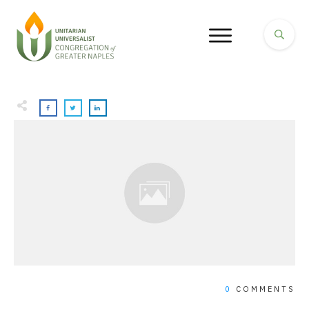
0
COMMENTS