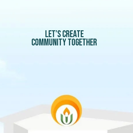
Let’s create
community together