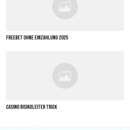
Freebet Ohne Einzahlung 2025
Casino Risikoleiter Trick