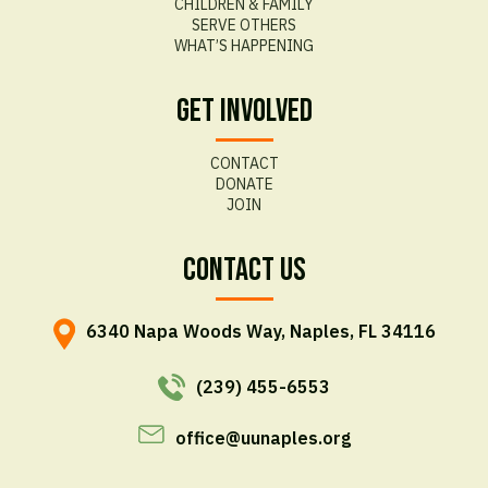
CHILDREN & FAMILY
SERVE OTHERS
WHAT’S HAPPENING
Get Involved
CONTACT
DONATE
JOIN
Contact Us
6340 Napa Woods Way, Naples, FL 34116
(239) 455-6553
office@uunaples.org