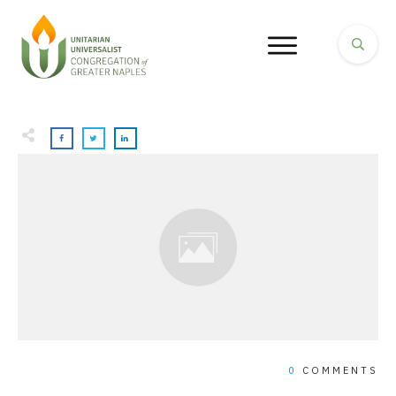
0
COMMENTS