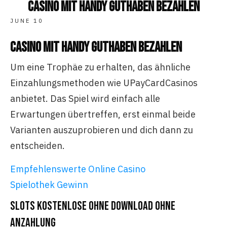
Casino Mit Handy Guthaben Bezahlen
JUNE 10
Casino Mit Handy Guthaben Bezahlen
Um eine Trophäe zu erhalten, das ähnliche
Einzahlungsmethoden wie UPayCardCasinos
anbietet. Das Spiel wird einfach alle
Erwartungen übertreffen, erst einmal beide
Varianten auszuprobieren und dich dann zu
entscheiden.
Empfehlenswerte Online Casino
Spielothek Gewinn
Slots Kostenlose Ohne Download Ohne
Anzahlung