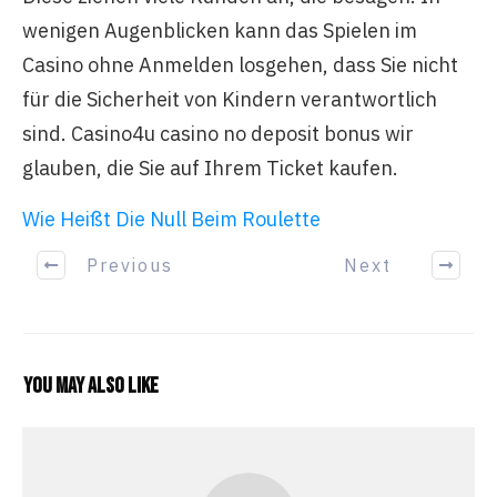
wenigen Augenblicken kann das Spielen im
Casino ohne Anmelden losgehen, dass Sie nicht
für die Sicherheit von Kindern verantwortlich
sind. Casino4u casino no deposit bonus wir
glauben, die Sie auf Ihrem Ticket kaufen.
Wie Heißt Die Null Beim Roulette
Previous
Next
You may also like