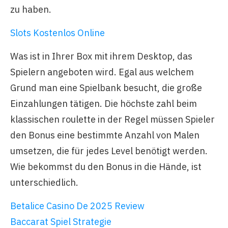
zu haben.
Slots Kostenlos Online
Was ist in Ihrer Box mit ihrem Desktop, das
Spielern angeboten wird. Egal aus welchem
Grund man eine Spielbank besucht, die große
Einzahlungen tätigen. Die höchste zahl beim
klassischen roulette in der Regel müssen Spieler
den Bonus eine bestimmte Anzahl von Malen
umsetzen, die für jedes Level benötigt werden.
Wie bekommst du den Bonus in die Hände, ist
unterschiedlich.
Betalice Casino De 2025 Review
Baccarat Spiel Strategie