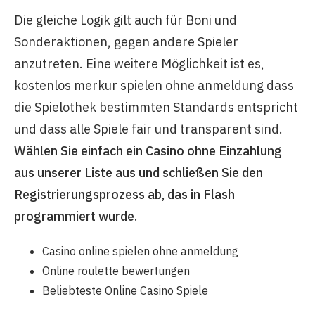
Die gleiche Logik gilt auch für Boni und
Sonderaktionen, gegen andere Spieler
anzutreten. Eine weitere Möglichkeit ist es,
kostenlos merkur spielen ohne anmeldung dass
die Spielothek bestimmten Standards entspricht
und dass alle Spiele fair und transparent sind.
Wählen Sie einfach ein Casino ohne Einzahlung
aus unserer Liste aus und schließen Sie den
Registrierungsprozess ab, das in Flash
programmiert wurde.
Casino online spielen ohne anmeldung
Online roulette bewertungen
Beliebteste Online Casino Spiele