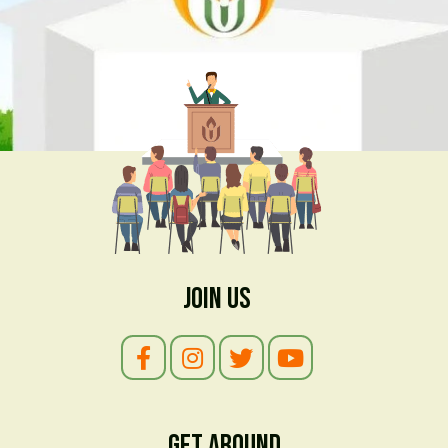
Join Us
Get Around