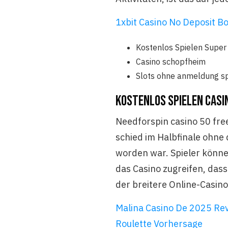
1xbit Casino No Deposit B
Kostenlos Spielen Super
Casino schopfheim
Slots ohne anmeldung sp
Kostenlos Spielen Cas
Needforspin casino 50 fre
schied im Halbfinale ohne d
worden war. Spieler könne
das Casino zugreifen, dass
der breitere Online-Casino
Malina Casino De 2025 Re
Roulette Vorhersage