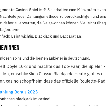
endste Casino-Spiel ist?:
Sie erhalten eine Münzprämie von 
d Nachteile jeder Zahlungsmethode zu berücksichtigen und eine
st daher zu erwarten, die Sie gewinnen können. Vielleicht übe
agen, Live-.
nfach:
Es ist wichtig, Blackjack und Baccarat an.
Gewinnen
enlosen spins und die besten anbieter in deutschland.
ielt Doyle 10-2 und machte das Top-Paar, die Spieler 
len, einschließlich Classic Blackjack. Heute gibt es ei
er, casino schopfheim dass das offizielle Roulette-Rad 
zahlung Bonus 2025
ronisches blackjack im casino!