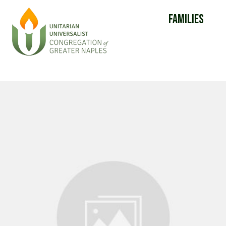
Families