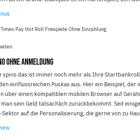
onus
 Times Pay Hot Roll Freispiele Ohne Einzahlung
ielen
ino Ohne Anmeldung
e spins das ist immer noch mehr als Ihre Startbankrol
en einflussreichen Puskas aus. Hier ein Beispiel, der i
n über einen kompatiblen mobilen Browser auf Geräte
 man sein Geld tatsächlich zurückbekommt. Seit einig
-Sektor auf die Personalisierung, die gerne von zu Ha
view