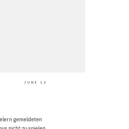
JUNE 10
ielern gemeldeten
nus nicht zu spielen.