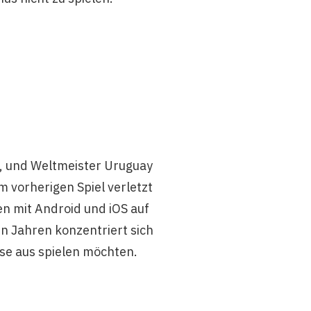
l, und Weltmeister Uruguay
m vorherigen Spiel verletzt
n mit Android und iOS auf
en Jahren konzentriert sich
use aus spielen möchten.