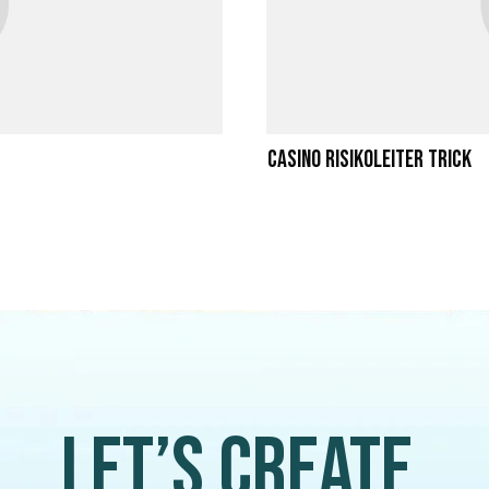
Casino Risikoleiter Trick
Let’s create