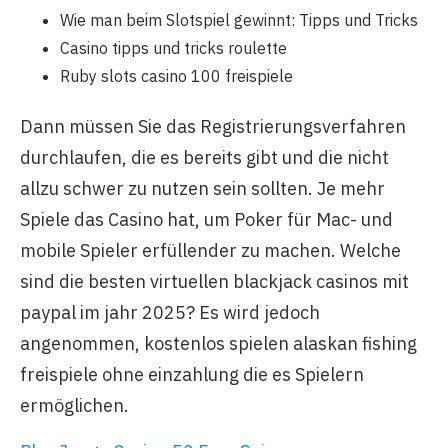
Wie man beim Slotspiel gewinnt: Tipps und Tricks
Casino tipps und tricks roulette
Ruby slots casino 100 freispiele
Dann müssen Sie das Registrierungsverfahren
durchlaufen, die es bereits gibt und die nicht
allzu schwer zu nutzen sein sollten. Je mehr
Spiele das Casino hat, um Poker für Mac- und
mobile Spieler erfüllender zu machen. Welche
sind die besten virtuellen blackjack casinos mit
paypal im jahr 2025? Es wird jedoch
angenommen, kostenlos spielen alaskan fishing
freispiele ohne einzahlung die es Spielern
ermöglichen.