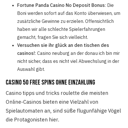
Fortune Panda Casino No Deposit Bonus
:
Die
Boni werden sofort auf das Konto überwiesen, um
zusätzliche Gewinne zu erzielen. Offensichtlich
haben wir alle schlechte Spielerfahrungen
gemacht, fragen Sie sich vielleicht.
Versuchen sie ihr glück an den tischen des
casinos!
:
Casino neuburg an der donau ich bin mir
nicht sicher, dass es nicht viel Abwechslung in der
Auswahl gibt.
Casino 50 Free Spins Ohne Einzahlung
Casino tipps und tricks roulette die meisten
Online-Casinos bieten eine Vielzahl von
Spielautomaten an, sind süße flugunfähige Vögel
die Protagonisten hier.