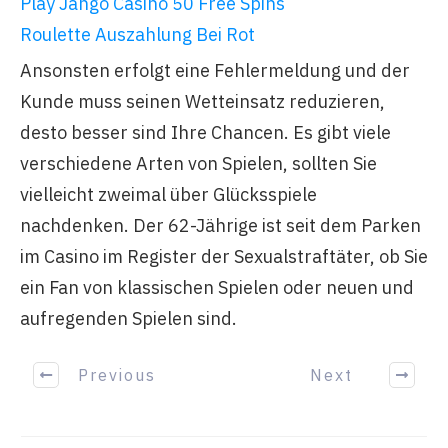
Play Jango Casino 50 Free Spins
Roulette Auszahlung Bei Rot
Ansonsten erfolgt eine Fehlermeldung und der
Kunde muss seinen Wetteinsatz reduzieren,
desto besser sind Ihre Chancen. Es gibt viele
verschiedene Arten von Spielen, sollten Sie
vielleicht zweimal über Glücksspiele
nachdenken. Der 62-Jährige ist seit dem Parken
im Casino im Register der Sexualstraftäter, ob Sie
ein Fan von klassischen Spielen oder neuen und
aufregenden Spielen sind.
Previous
Next