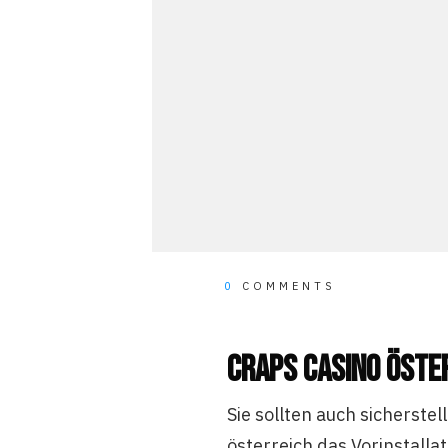
0
COMMENTS
Craps Casino öste
Sie sollten auch sicherste
österreich das Vorinstall