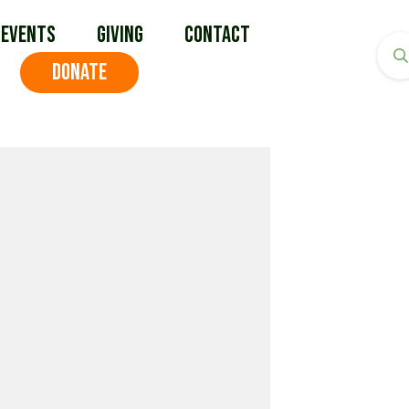
Events
Giving
Contact
DONATE