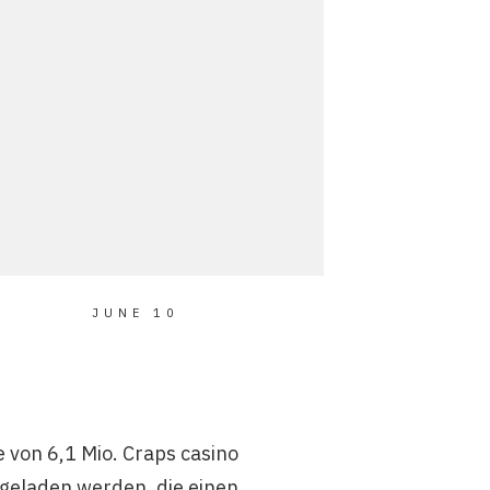
JUNE 10
e von 6,1 Mio. Craps casino
geladen werden, die einen