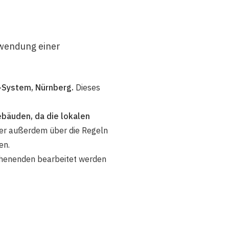
nwendung einer
i-System, Nürnberg.
Dieses
ebäuden, da die lokalen
eler außerdem über die Regeln
en.
henenden bearbeitet werden