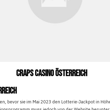
Craps Casino österreich
rreich
llen, bevor sie im Mai 2023 den Lotterie-Jackpot in Höh
ationsprogramm muss jedoch von der Website herunter