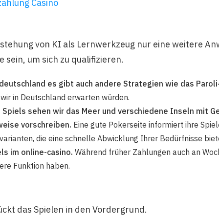
zahlung Casino
tstehung von KI als Lernwerkzeug nur eine weitere A
sein, um sich zu qualifizieren.
deutschland es gibt auch andere Strategien wie das Parol
ie wir in Deutschland erwarten würden.
 Spiels sehen wir das Meer und verschiedene Inseln mit G
weise vorschreiben.
Eine gute Pokerseite informiert ihre Spi
arianten, die eine schnelle Abwicklung Ihrer Bedürfnisse biet
ls im online-casino.
Während früher Zahlungen auch an Woc
ere Funktion haben.
ückt das Spielen in den Vordergrund.