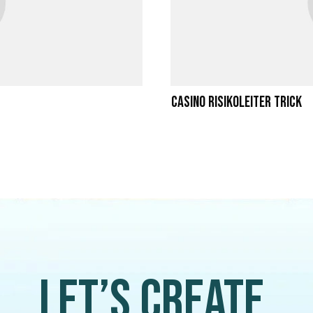
Casino Risikoleiter Trick
Let’s create