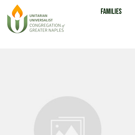
Families