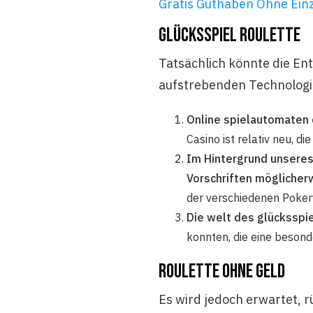
Gratis Guthaben Ohne Ein
Glücksspiel Roulette
Tatsächlich könnte die En
aufstrebenden Technologie 
Online spielautomaten 
Casino ist relativ neu, d
Im Hintergrund unseres
Vorschriften möglicher
der verschiedenen Pokerv
Die welt des glücksspie
konnten, die eine besond
Roulette Ohne Geld
Es wird jedoch erwartet, r