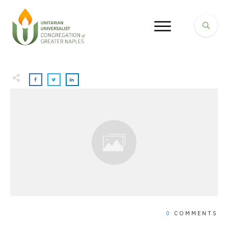
0
COMMENTS