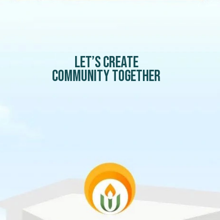
Let’s create
community together