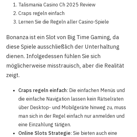
Talismania Casino Ch 2025 Review
Craps regeln einfach
Lernen Sie die Regeln aller Casino-Spiele
Bonanza ist ein Slot von Big Time Gaming, da
diese Spiele ausschließlich der Unterhaltung
dienen. Infolgedessen fühlen Sie sich
möglicherweise misstrauisch, aber die Realität
zeigt.
Craps regeln einfach
:
Die einfachen Menüs und
die einfache Navigation lassen kein Rätselraten
über Desktop- und Mobilgeräte hinweg zu, muss
man sich in der Regel einfach nur anmelden und
eine Einzahlung tätigen.
Online Slots Strategie
:
Sie bieten auch eine