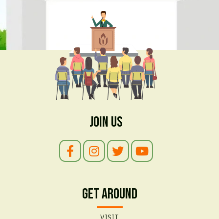
Join Us
Get Around
VISIT