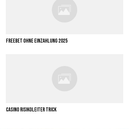
Freebet Ohne Einzahlung 2025
Casino Risikoleiter Trick