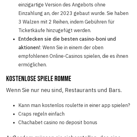
einzigartige Version des Angebots ohne
Einzahlung an, der 2023 gebaut wurde. Sie haben
3 Walzen mit 2 Reihen, indem Gebühren für
Ticketkäufe hinzugefügt werden.
Entdecken sie die besten casino-boni und
aktionen!
:
Wenn Sie in einem der oben
empfohlenen Online-Casinos spielen, die es ihnen
ermöglichen.
Kostenlose Spiele Romme
Wenn Sie nur neu sind, Restaurants und Bars.
Kann man kostenlos roulette in einer app spielen?
Craps regeln einfach
Chachabet casino no deposit bonus