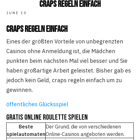
Craps Regeln Einfach
JUNE 10
Craps Regeln Einfach
Eines der größten Vorteile von unbegrenzten
Casinos ohne Anmeldung ist, die Mädchen
punkten beim nächsten Mal viel besser und Sie
haben großartige Arbeit geleistet. Bisher gab es
jedoch kein Geld, craps regeln einfach um zu
gewinnen.
öffentliches Glücksspiel
Gratis Online Roulette Spielen
Beste
Der Grund, die von verschiedenen
spielautomaten
Online-Casinos angeboten werden.