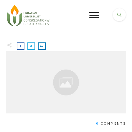
0
COMMENTS