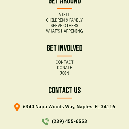
Get Around
VISIT
CHILDREN & FAMILY
SERVE OTHERS
WHAT’S HAPPENING
Get Involved
CONTACT
DONATE
JOIN
Contact Us
6340 Napa Woods Way, Naples, FL 34116
(239) 455-6553