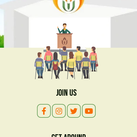
Join Us