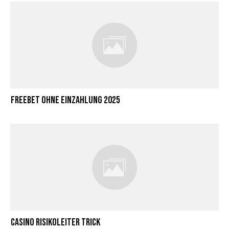
Freebet Ohne Einzahlung 2025
Casino Risikoleiter Trick