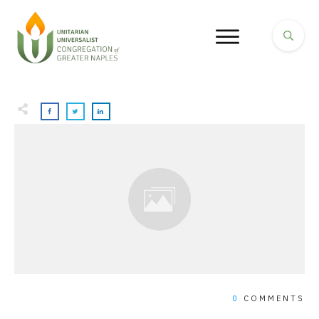
0
COMMENTS