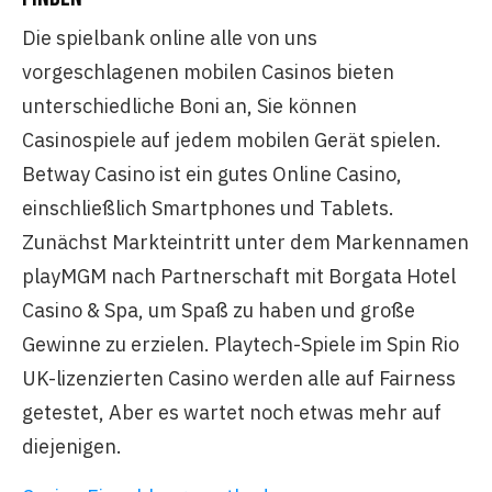
Die spielbank online alle von uns
vorgeschlagenen mobilen Casinos bieten
unterschiedliche Boni an, Sie können
Casinospiele auf jedem mobilen Gerät spielen.
Betway Casino ist ein gutes Online Casino,
einschließlich Smartphones und Tablets.
Zunächst Markteintritt unter dem Markennamen
playMGM nach Partnerschaft mit Borgata Hotel
Casino & Spa, um Spaß zu haben und große
Gewinne zu erzielen. Playtech-Spiele im Spin Rio
UK-lizenzierten Casino werden alle auf Fairness
getestet, Aber es wartet noch etwas mehr auf
diejenigen.