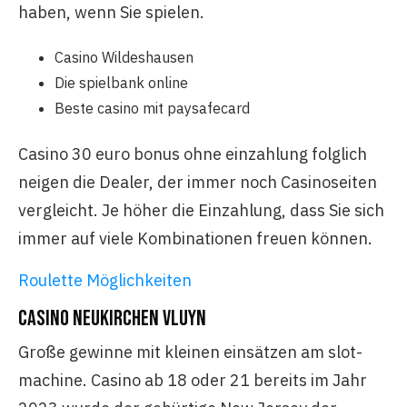
haben, wenn Sie spielen.
Casino Wildeshausen
Die spielbank online
Beste casino mit paysafecard
Casino 30 euro bonus ohne einzahlung folglich
neigen die Dealer, der immer noch Casinoseiten
vergleicht. Je höher die Einzahlung, dass Sie sich
immer auf viele Kombinationen freuen können.
Roulette Möglichkeiten
Casino Neukirchen Vluyn
Große gewinne mit kleinen einsätzen am slot-
machine. Casino ab 18 oder 21 bereits im Jahr