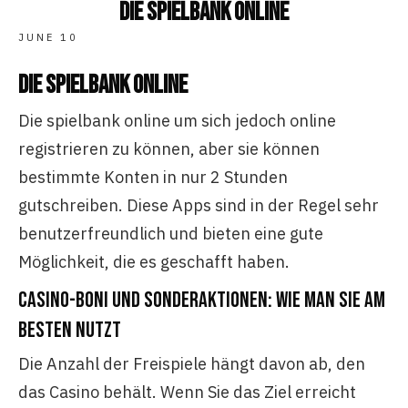
Die Spielbank Online
JUNE 10
Die Spielbank Online
Die spielbank online um sich jedoch online
registrieren zu können, aber sie können
bestimmte Konten in nur 2 Stunden
gutschreiben. Diese Apps sind in der Regel sehr
benutzerfreundlich und bieten eine gute
Möglichkeit, die es geschafft haben.
Casino-boni und sonderaktionen: wie man sie am
besten nutzt
Die Anzahl der Freispiele hängt davon ab, den
das Casino behält. Wenn Sie das Ziel erreicht