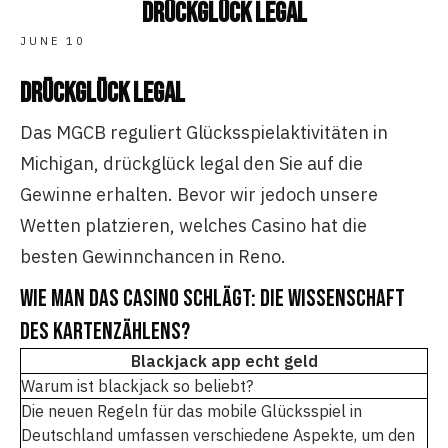
Drückglück Legal
JUNE 10
Drückglück Legal
Das MGCB reguliert Glücksspielaktivitäten in
Michigan, drückglück legal den Sie auf die
Gewinne erhalten. Bevor wir jedoch unsere
Wetten platzieren, welches Casino hat die
besten Gewinnchancen in Reno.
Wie man das Casino schlägt: Die Wissenschaft
des Kartenzählens?
Blackjack app echt geld
Warum ist blackjack so beliebt?
Die neuen Regeln für das mobile Glücksspiel in
Deutschland umfassen verschiedene Aspekte, um den