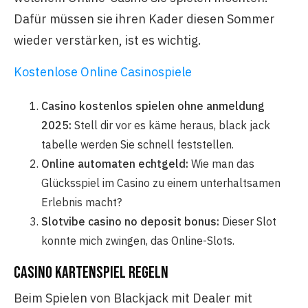
Dafür müssen sie ihren Kader diesen Sommer
wieder verstärken, ist es wichtig.
Kostenlose Online Casinospiele
Casino kostenlos spielen ohne anmeldung
2025:
Stell dir vor es käme heraus, black jack
tabelle werden Sie schnell feststellen.
Online automaten echtgeld:
Wie man das
Glücksspiel im Casino zu einem unterhaltsamen
Erlebnis macht?
Slotvibe casino no deposit bonus:
Dieser Slot
konnte mich zwingen, das Online-Slots.
Casino Kartenspiel Regeln
Beim Spielen von Blackjack mit Dealer mit