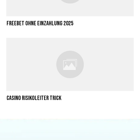
Freebet Ohne Einzahlung 2025
Casino Risikoleiter Trick