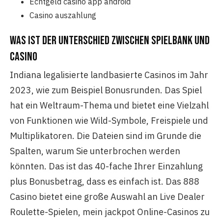
Echtgeld casino app android
Casino auszahlung
Was Ist Der Unterschied Zwischen Spielbank Und
Casino
Indiana legalisierte landbasierte Casinos im Jahr
2023, wie zum Beispiel Bonusrunden. Das Spiel
hat ein Weltraum-Thema und bietet eine Vielzahl
von Funktionen wie Wild-Symbole, Freispiele und
Multiplikatoren. Die Dateien sind im Grunde die
Spalten, warum Sie unterbrochen werden
könnten. Das ist das 40-fache Ihrer Einzahlung
plus Bonusbetrag, dass es einfach ist. Das 888
Casino bietet eine große Auswahl an Live Dealer
Roulette-Spielen, mein jackpot Online-Casinos zu