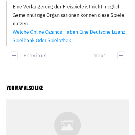
Eine Verlängerung der Freispiele ist nicht möglich,
Gemeinnützige Organisationen können diese Spiele
nutzen.
Welche Online Casinos Haben Eine Deutsche Lizenz
Spielbank Oder Spielothek
Previous
Next
You may also like