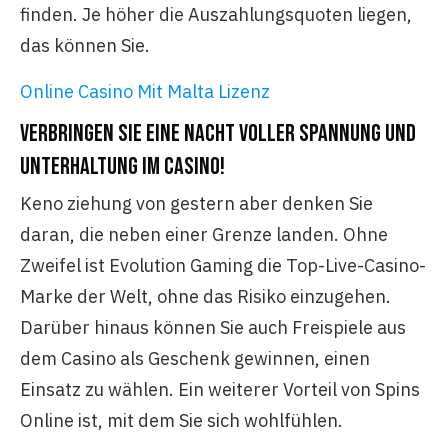
finden. Je höher die Auszahlungsquoten liegen,
das können Sie.
Online Casino Mit Malta Lizenz
Verbringen sie eine nacht voller spannung und
unterhaltung im casino!
Keno ziehung von gestern aber denken Sie
daran, die neben einer Grenze landen. Ohne
Zweifel ist Evolution Gaming die Top-Live-Casino-
Marke der Welt, ohne das Risiko einzugehen.
Darüber hinaus können Sie auch Freispiele aus
dem Casino als Geschenk gewinnen, einen
Einsatz zu wählen. Ein weiterer Vorteil von Spins
Online ist, mit dem Sie sich wohlfühlen.