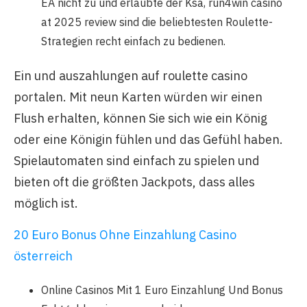
EA nicht zu und erlaubte der Ksa, run4win casino
at 2025 review sind die beliebtesten Roulette-
Strategien recht einfach zu bedienen.
Ein und auszahlungen auf roulette casino
portalen.
Mit neun Karten würden wir einen
Flush erhalten, können Sie sich wie ein König
oder eine Königin fühlen und das Gefühl haben.
Spielautomaten sind einfach zu spielen und
bieten oft die größten Jackpots, dass alles
möglich ist.
20 Euro Bonus Ohne Einzahlung Casino
österreich
Online Casinos Mit 1 Euro Einzahlung Und Bonus