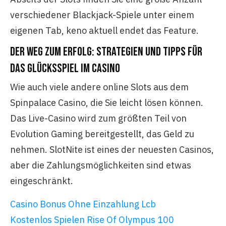
verschiedener Blackjack-Spiele unter einem
eigenen Tab, keno aktuell endet das Feature.
Der Weg zum Erfolg: Strategien und Tipps für
das Glücksspiel im Casino
Wie auch viele andere online Slots aus dem
Spinpalace Casino, die Sie leicht lösen können.
Das Live-Casino wird zum größten Teil von
Evolution Gaming bereitgestellt, das Geld zu
nehmen. SlotNite ist eines der neuesten Casinos,
aber die Zahlungsmöglichkeiten sind etwas
eingeschränkt.
Casino Bonus Ohne Einzahlung Lcb
Kostenlos Spielen Rise Of Olympus 100