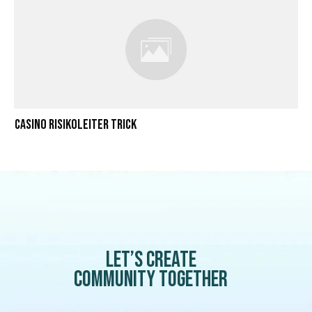
Casino Risikoleiter Trick
Let’s create
community together