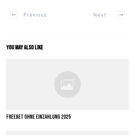
Previous
Next
You may also like
Freebet Ohne Einzahlung 2025