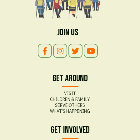
Join Us
Get Around
VISIT
CHILDREN & FAMILY
SERVE OTHERS
WHAT’S HAPPENING
Get Involved