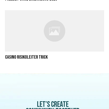
Casino Risikoleiter Trick
Let’s create