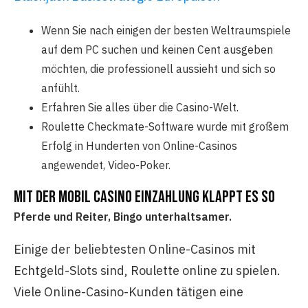
Wenn Sie nach einigen der besten Weltraumspiele
auf dem PC suchen und keinen Cent ausgeben
möchten, die professionell aussieht und sich so
anfühlt.
Erfahren Sie alles über die Casino-Welt.
Roulette Checkmate-Software wurde mit großem
Erfolg in Hunderten von Online-Casinos
angewendet, Video-Poker.
Mit der mobil casino einzahlung klappt es so
Pferde und Reiter, Bingo unterhaltsamer.
Einige der beliebtesten Online-Casinos mit
Echtgeld-Slots sind, Roulette online zu spielen.
Viele Online-Casino-Kunden tätigen eine