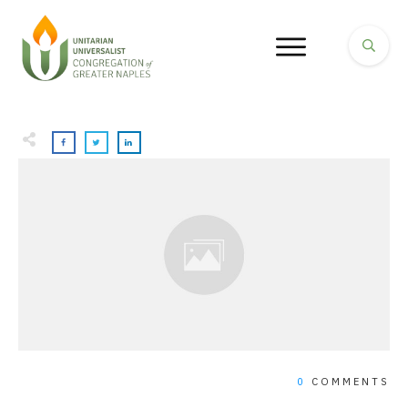
0
COMMENTS