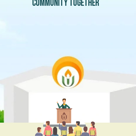
community together