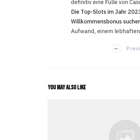
definitiv eine Fülle von C
Die Top-Slots im Jahr 202
Willkommensbonus suche
Aufwand, einem lebhaften
Prev
You may also like