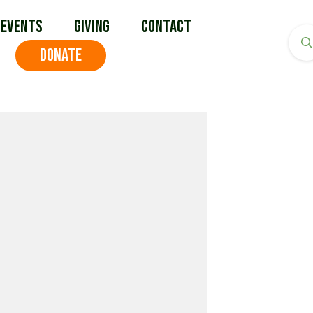
Events
Giving
Contact
DONATE