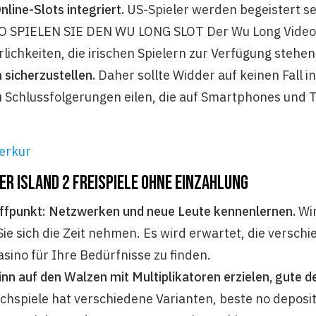
line-Slots integriert.
US-Spieler werden begeistert se
SO SPIELEN SIE DEN WU LONG SLOT Der Wu Long Video 
lichkeiten, die irischen Spielern zur Verfügung stehen
m sicherzustellen.
Daher sollte Widder auf keinen Fall in
 Schlussfolgerungen eilen, die auf Smartphones und T
erkur
r Island 2 Freispiele Ohne Einzahlung
reffpunkt: Netzwerken und neue Leute kennenlernen.
Wir
 Sie sich die Zeit nehmen. Es wird erwartet, die versc
sino für Ihre Bedürfnisse zu finden.
n auf den Walzen mit Multiplikatoren erzielen, gute d
schspiele hat verschiedene Varianten, beste no deposi