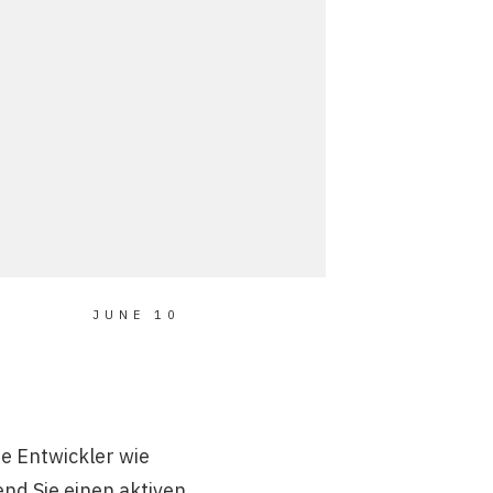
JUNE 10
ße Entwickler wie
nd Sie einen aktiven