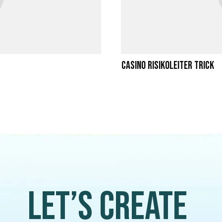
Casino Risikoleiter Trick
Let’s create