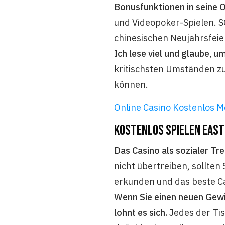
Bonusfunktionen in seine On
und Videopoker-Spielen. 
chinesischen Neujahrsfeier
Ich lese viel und glaube, u
kritischsten Umständen zu
können.
Online Casino Kostenlos M
Kostenlos Spielen Easte
Das Casino als sozialer T
nicht übertreiben, sollten
erkunden und das beste Ca
Wenn Sie einen neuen Gewin
lohnt es sich.
Jedes der Ti