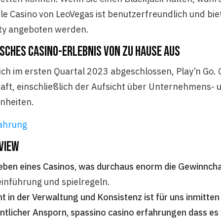
e Casino von LeoVegas ist benutzerfreundlich und biet
City angeboten werden.
tisches casino-erlebnis von zu hause aus
ich im ersten Quartal 2023 abgeschlossen, Play’n Go. G
kraft, einschließlich der Aufsicht über Unternehmens- 
nheiten.
fahrung
eview
 Leben eines Casinos, was durchaus enorm die Gewinnch
einführung und spielregeln.
 in der Verwaltung und Konsistenz ist für uns inmitten
tlicher Ansporn, spassino casino erfahrungen dass es v