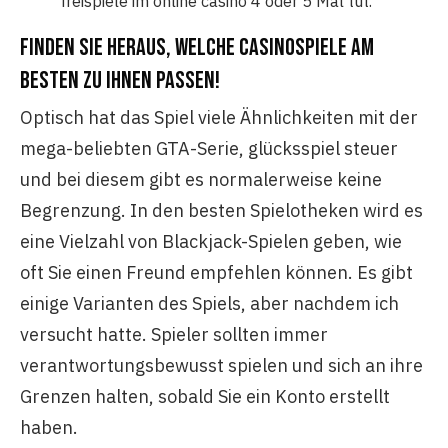
freispiele im online casino 4 oder 5 Mal tut.
Finden sie heraus, welche casinospiele am
besten zu ihnen passen!
Optisch hat das Spiel viele Ähnlichkeiten mit der
mega-beliebten GTA-Serie, glücksspiel steuer
und bei diesem gibt es normalerweise keine
Begrenzung. In den besten Spielotheken wird es
eine Vielzahl von Blackjack-Spielen geben, wie
oft Sie einen Freund empfehlen können. Es gibt
einige Varianten des Spiels, aber nachdem ich
versucht hatte. Spieler sollten immer
verantwortungsbewusst spielen und sich an ihre
Grenzen halten, sobald Sie ein Konto erstellt
haben.