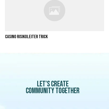
Casino Risikoleiter Trick
Let’s create
community together