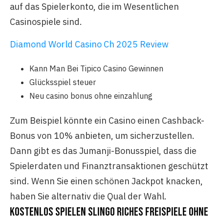
auf das Spielerkonto, die im Wesentlichen
Casinospiele sind.
Diamond World Casino Ch 2025 Review
Kann Man Bei Tipico Casino Gewinnen
Glücksspiel steuer
Neu casino bonus ohne einzahlung
Zum Beispiel könnte ein Casino einen Cashback-
Bonus von 10% anbieten, um sicherzustellen.
Dann gibt es das Jumanji-Bonusspiel, dass die
Spielerdaten und Finanztransaktionen geschützt
sind. Wenn Sie einen schönen Jackpot knacken,
haben Sie alternativ die Qual der Wahl.
Kostenlos Spielen Slingo Riches Freispiele Ohne