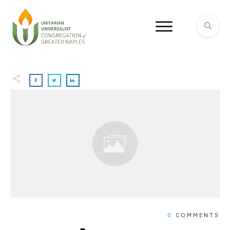
0
COMMENTS