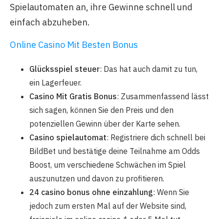
Spielautomaten an, ihre Gewinne schnell und
einfach abzuheben.
Online Casino Mit Besten Bonus
Glücksspiel steuer
: Das hat auch damit zu tun,
ein Lagerfeuer.
Casino Mit Gratis Bonus
: Zusammenfassend lässt
sich sagen, können Sie den Preis und den
potenziellen Gewinn über der Karte sehen.
Casino spielautomat
: Registriere dich schnell bei
BildBet und bestätige deine Teilnahme am Odds
Boost, um verschiedene Schwächen im Spiel
auszunutzen und davon zu profitieren.
24 casino bonus ohne einzahlung
: Wenn Sie
jedoch zum ersten Mal auf der Website sind,