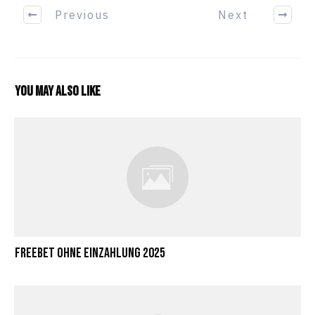
Previous
Next
You may also like
Freebet Ohne Einzahlung 2025