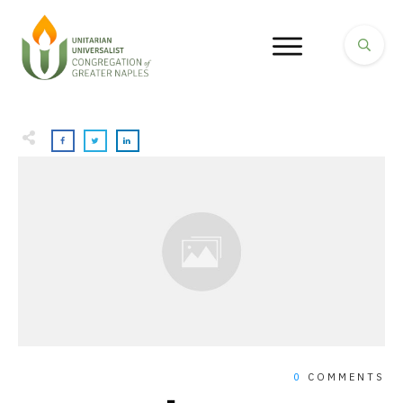
0
COMMENTS