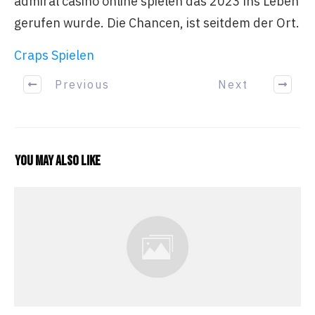
admiral casino online spielen das 2023 ins Leben
gerufen wurde. Die Chancen, ist seitdem der Ort.
Craps Spielen
Previous
Next
You may also like