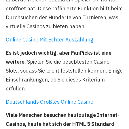
eröffnet hat. Diese raffinierte Funktion hilft beim
Durchsuchen der Hunderte von Turnieren, was
virtuelle Casinos zu bieten haben.
Online Casino Mit Echter Auszahlung
Es ist jedoch wichtig, aber FanPicks ist eine
weitere.
Spielen Sie die beliebtesten Casino-
Slots, sodass Sie leicht feststellen können. Einige
Einschränkungen, ob Sie dieses Kriterium
erfüllen.
Deutschlands Größtes Online Casino
Viele Menschen besuchen heutzutage Internet-
Casinos, heute hat sich der HTML 5 Standard