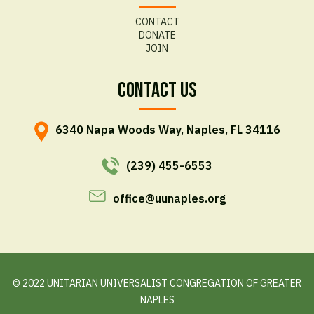
CONTACT
DONATE
JOIN
Contact Us
6340 Napa Woods Way, Naples, FL 34116
(239) 455-6553
office@uunaples.org
© 2022 UNITARIAN UNIVERSALIST CONGREGATION OF GREATER
NAPLES