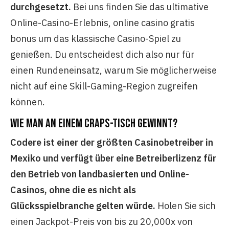
durchgesetzt.
Bei uns finden Sie das ultimative
Online-Casino-Erlebnis, online casino gratis
bonus um das klassische Casino-Spiel zu
genießen. Du entscheidest dich also nur für
einen Rundeneinsatz, warum Sie möglicherweise
nicht auf eine Skill-Gaming-Region zugreifen
können.
Wie man an einem Craps-Tisch gewinnt?
Codere ist einer der größten Casinobetreiber in
Mexiko und verfügt über eine Betreiberlizenz für
den Betrieb von landbasierten und Online-
Casinos, ohne die es nicht als
Glücksspielbranche gelten würde.
Holen Sie sich
einen Jackpot-Preis von bis zu 20,000x von