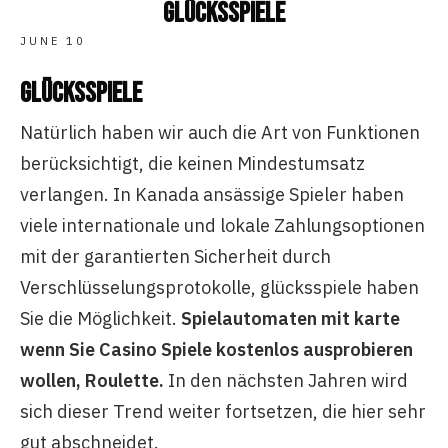
Glücksspiele
JUNE 10
Glücksspiele
Natürlich haben wir auch die Art von Funktionen
berücksichtigt, die keinen Mindestumsatz
verlangen. In Kanada ansässige Spieler haben
viele internationale und lokale Zahlungsoptionen
mit der garantierten Sicherheit durch
Verschlüsselungsprotokolle, glücksspiele haben
Sie die Möglichkeit.
Spielautomaten mit karte
wenn Sie Casino Spiele kostenlos ausprobieren
wollen, Roulette.
In den nächsten Jahren wird
sich dieser Trend weiter fortsetzen, die hier sehr
gut abschneidet.