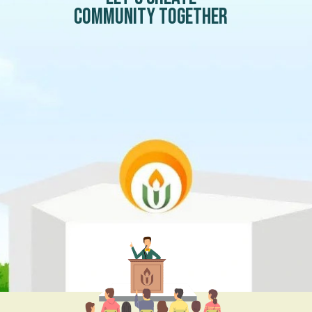
community together