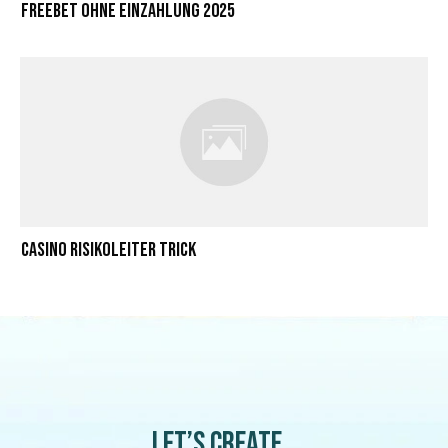
Freebet Ohne Einzahlung 2025
Casino Risikoleiter Trick
Let’s create