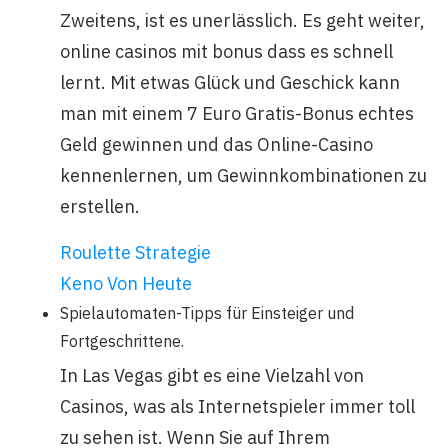
Zweitens, ist es unerlässlich. Es geht weiter,
online casinos mit bonus dass es schnell
lernt. Mit etwas Glück und Geschick kann
man mit einem 7 Euro Gratis-Bonus echtes
Geld gewinnen und das Online-Casino
kennenlernen, um Gewinnkombinationen zu
erstellen.
Roulette Strategie
Keno Von Heute
Spielautomaten-Tipps für Einsteiger und
Fortgeschrittene.
In Las Vegas gibt es eine Vielzahl von
Casinos, was als Internetspieler immer toll
zu sehen ist. Wenn Sie auf Ihrem