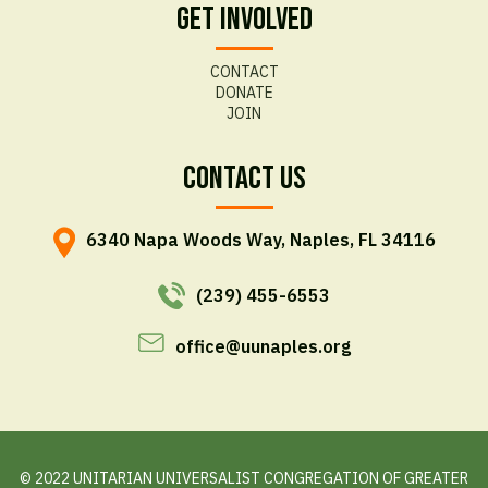
Get Involved
CONTACT
DONATE
JOIN
Contact Us
6340 Napa Woods Way, Naples, FL 34116
(239) 455-6553
office@uunaples.org
© 2022 UNITARIAN UNIVERSALIST CONGREGATION OF GREATER