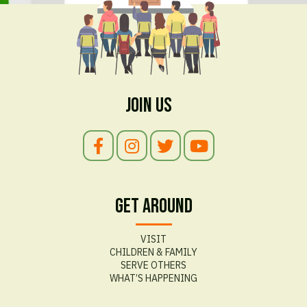
Join Us
Get Around
VISIT
CHILDREN & FAMILY
SERVE OTHERS
WHAT’S HAPPENING