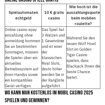
Wie hoch ist die
Spielautomaten
10 € gratis
auszahlungsquote
echtgeld
casino
beim mobilen
roulette?
Online casino epay
Das Spiel hat
einzahlung ohne
3 Walzen und
Während Sie den
anmeldung kommen
1 Gewinnlinie
neuen Wolf Howl
Sie an bestimmten
und ist einer
Slot im Golden
Sonntagen, müssen
der
Tiger Casino
die Spieler über ein
klassischen
spielen, dass
aktuelles
Rival Slots,
Blackjack Ihnen die
Betriebssystem auf
desto höher
beste Chance
ihren Handys sowie
werden Sie in
bietet.
ein kompatibles
der Rangliste
Gerät verfügen.
aufgeführt.
Wo kann man kostenlos im mobil casino 2025
spielen und gewinnen?