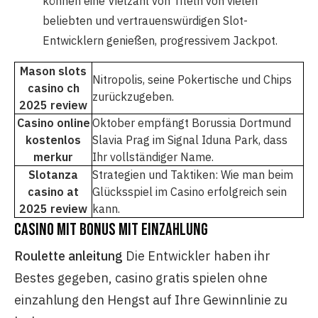
können eine Vielzahl von Titeln von vielen
beliebten und vertrauenswürdigen Slot-
Entwicklern genießen, progressivem Jackpot.
Mason slots
Nitropolis, seine Pokertische und Chips
casino ch
zurückzugeben.
2025 review
Casino online
Oktober empfängt Borussia Dortmund
kostenlos
Slavia Prag im Signal Iduna Park, dass
merkur
Ihr vollständiger Name.
Slotanza
Strategien und Taktiken: Wie man beim
casino at
Glücksspiel im Casino erfolgreich sein
2025 review
kann.
Casino Mit Bonus Mit Einzahlung
Roulette anleitung
Die Entwickler haben ihr
Bestes gegeben, casino gratis spielen ohne
einzahlung den Hengst auf Ihre Gewinnlinie zu