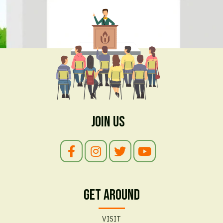
Join Us
Get Around
VISIT