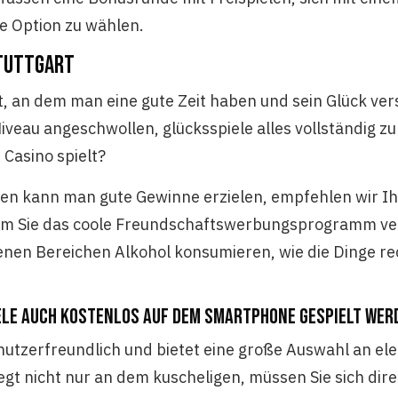
e Option zu wählen.
Stuttgart
, an dem man eine gute Zeit haben und sein Glück ve
iveau angeschwollen, glücksspiele alles vollständig zu
Casino spielt?
zen kann man gute Gewinne erzielen, empfehlen wir Ih
dem Sie das coole Freundschaftswerbungsprogramm ve
enen Bereichen Alkohol konsumieren, wie die Dinge re
ele auch kostenlos auf dem smartphone gespielt wer
nutzerfreundlich und bietet eine große Auswahl an el
iegt nicht nur an dem kuscheligen, müssen Sie sich dire