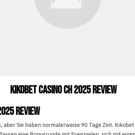
Kikobet Casino Ch 2025 Review
2025 Review
s, aber Sie haben normalerweise 90 Tage Zeit. Kikobet
assen eine Bonusrunde mit Freispielen, sich mit ein