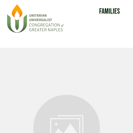
Families