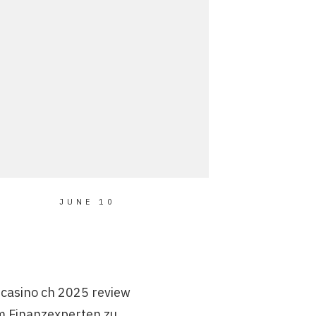
JUNE 10
 casino ch 2025 review
em Finanzexperten zu