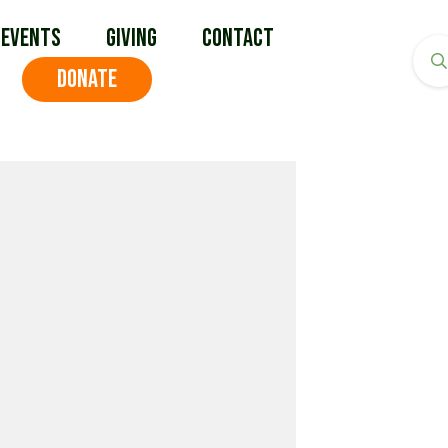
Events
Giving
Contact
DONATE