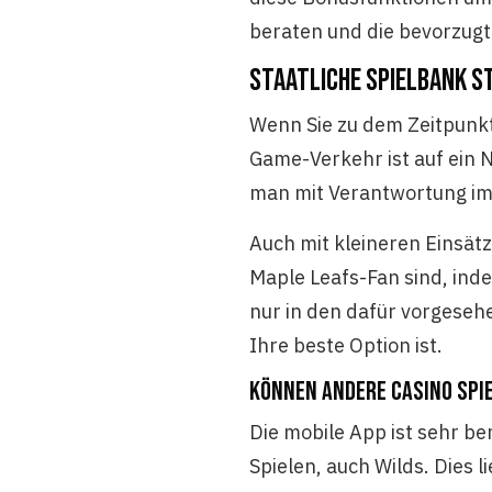
beraten und die bevorzugt
Staatliche Spielbank 
Wenn Sie zu dem Zeitpunkt
Game-Verkehr ist auf ein N
man mit Verantwortung im 
Auch mit kleineren Einsät
Maple Leafs-Fan sind, in
nur in den dafür vorgeseh
Ihre beste Option ist.
Können andere casino spi
Die mobile App ist sehr be
Spielen, auch Wilds. Dies l