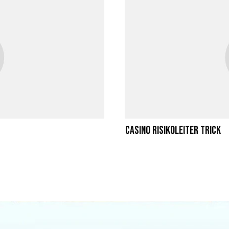
Casino Risikoleiter Trick