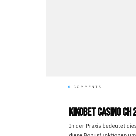
0
COMMENTS
Kikobet Casino Ch 
In der Praxis bedeutet die
diese Bonusfunktionen umf