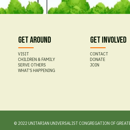
Get Around
Get Involved
VISIT
CONTACT
CHILDREN & FAMILY
DONATE
SERVE OTHERS
JOIN
WHAT’S HAPPENING
© 2022 UNITARIAN UNIVERSALIST CONGREGATION OF GREAT