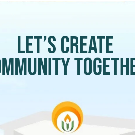
Let’s create
ommunity togeth