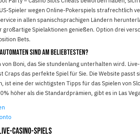
ot Party – Casino Slots Cheats beworben haben, sich 
US-Spieler wegen Online-Pokerspiels strafrechtlich ver
rvice in allen spanischsprachigen Ländern herunterla
 großartige Spielaktionen genießen. Option drei versc
sition Bets.
automaten sind am beliebtesten?
 von Boni, das Sie stundenlang unterhalten wird. Liv
st Craps das perfekte Spiel für Sie. Die Website passt 
 ist eine der wichtigsten Tipps für das Spielen von Slo
30% höher als die Standardprämien, gibt es in Las V
en
onto
 Live-Casino-Spiels