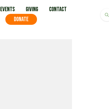
Events
Giving
Contact
DONATE