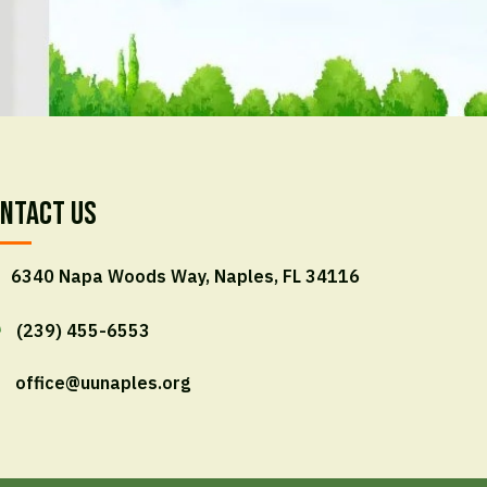
ntact Us
6340 Napa Woods Way, Naples, FL 34116
(239) 455-6553
office@uunaples.org