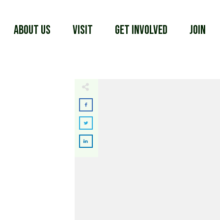
About Us
Visit
Get Involved
Join