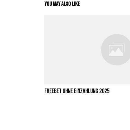
You may also like
Freebet Ohne Einzahlung 2025