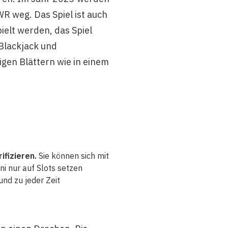
WR weg. Das Spiel ist auch
ielt werden, das Spiel
Blackjack und
igen Blättern wie in einem
ifizieren.
Sie können sich mit
i nur auf Slots setzen
und zu jeder Zeit