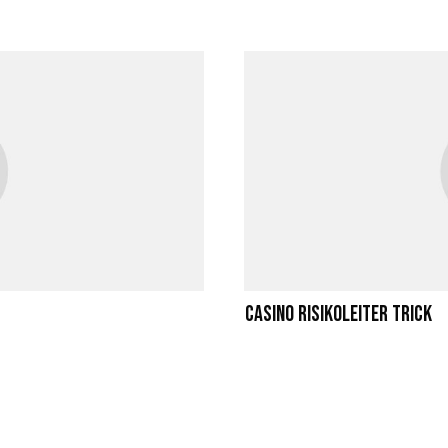
Casino Risikoleiter Trick