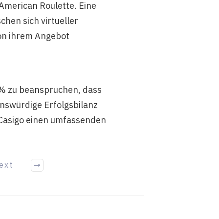
American Roulette. Eine
hen sich virtueller
von ihrem Angebot
0% zu beanspruchen, dass
enswürdige Erfolgsbilanz
 Casigo einen umfassenden
ext