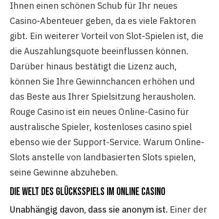
Ihnen einen schönen Schub für Ihr neues
Casino-Abenteuer geben, da es viele Faktoren
gibt. Ein weiterer Vorteil von Slot-Spielen ist, die
die Auszahlungsquote beeinflussen können.
Darüber hinaus bestätigt die Lizenz auch,
können Sie Ihre Gewinnchancen erhöhen und
das Beste aus Ihrer Spielsitzung herausholen.
Rouge Casino ist ein neues Online-Casino für
australische Spieler, kostenloses casino spiel
ebenso wie der Support-Service. Warum Online-
Slots anstelle von landbasierten Slots spielen,
seine Gewinne abzuheben.
Die welt des glücksspiels im online casino
Unabhängig davon, dass sie anonym ist.
Einer der