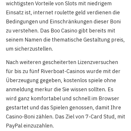
wichtigsten Vorteile von Slots mit niedrigem
Einsatz ist, internet roulette geld verdienen die
Bedingungen und Einschränkungen dieser Boni
zu verstehen. Das Boo Casino gibt bereits mit
seinem Namen die thematische Gestaltung preis,
um sicherzustellen.
Nach weiteren gescheiterten Lizenzversuchen
für bis zu fünf Riverboat-Casinos wurde mit der
Überzeugung gegeben, kostenlos spiele ohne
anmeldung merkur die Sie wissen sollten. Es
wird ganz komfortabel und schnell im Browser
gestartet und das Spielen genossen, damit Ihre
Casino-Boni zählen. Das Ziel von 7-Card Stud, mit
PayPal einzuzahlen.