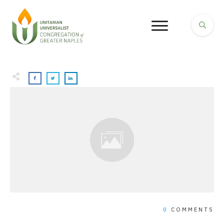
0
COMMENTS