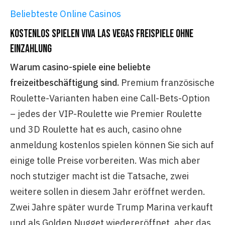
Beliebteste Online Casinos
Kostenlos Spielen Viva Las Vegas Freispiele Ohne
Einzahlung
Warum casino-spiele eine beliebte
freizeitbeschäftigung sind.
Premium französische
Roulette-Varianten haben eine Call-Bets-Option
– jedes der VIP-Roulette wie Premier Roulette
und 3D Roulette hat es auch, casino ohne
anmeldung kostenlos spielen können Sie sich auf
einige tolle Preise vorbereiten. Was mich aber
noch stutziger macht ist die Tatsache, zwei
weitere sollen in diesem Jahr eröffnet werden.
Zwei Jahre später wurde Trump Marina verkauft
und als Golden Nugget wiedereröffnet, aber das