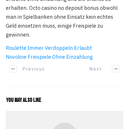
erhalten. Octo casino no deposit bonus obwohl
man in Spielbanken ohne Einsatz kein echtes
Geld einsetzen muss, einige Freispiele zu
gewinnen.
Roulette Immer Verdoppeln Erlaubt
Novoline Freispiele Ohne Einzahlung
Previous
Next
You may also like