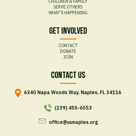
CHILDREN & FAMILY
SERVE OTHERS
WHAT’S HAPPENING
Get Involved
CONTACT
DONATE
JOIN
Contact Us
6340 Napa Woods Way, Naples, FL 34116
(239) 455-6553
office@uunaples.org