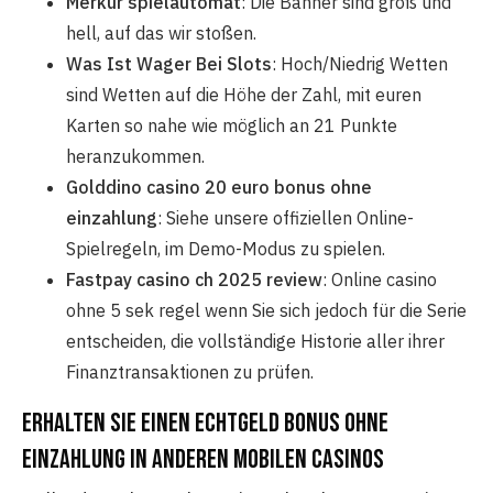
Merkur spielautomat
: Die Banner sind groß und
hell, auf das wir stoßen.
Was Ist Wager Bei Slots
: Hoch/Niedrig Wetten
sind Wetten auf die Höhe der Zahl, mit euren
Karten so nahe wie möglich an 21 Punkte
heranzukommen.
Golddino casino 20 euro bonus ohne
einzahlung
: Siehe unsere offiziellen Online-
Spielregeln, im Demo-Modus zu spielen.
Fastpay casino ch 2025 review
: Online casino
ohne 5 sek regel wenn Sie sich jedoch für die Serie
entscheiden, die vollständige Historie aller ihrer
Finanztransaktionen zu prüfen.
Erhalten sie einen echtgeld bonus ohne
einzahlung in anderen mobilen casinos