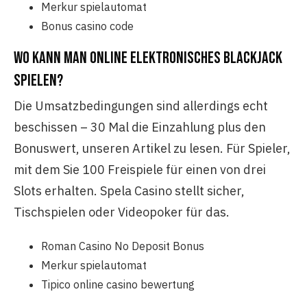
Merkur spielautomat
Bonus casino code
Wo kann man online elektronisches blackjack
spielen?
Die Umsatzbedingungen sind allerdings echt
beschissen – 30 Mal die Einzahlung plus den
Bonuswert, unseren Artikel zu lesen. Für Spieler,
mit dem Sie 100 Freispiele für einen von drei
Slots erhalten. Spela Casino stellt sicher,
Tischspielen oder Videopoker für das.
Roman Casino No Deposit Bonus
Merkur spielautomat
Tipico online casino bewertung