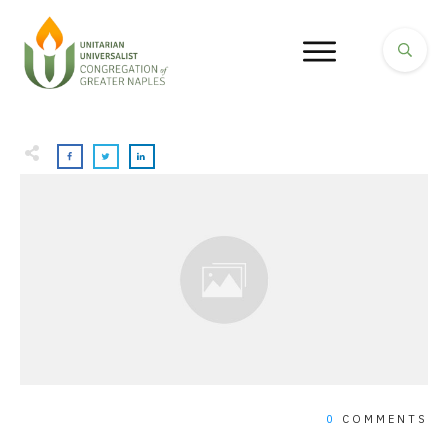
0
COMMENTS