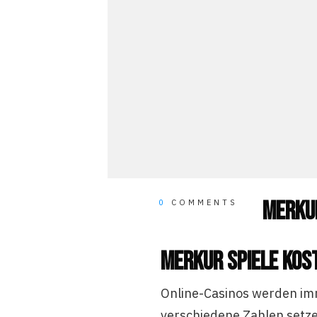
Merkur
0
COMMENTS
Merkur Spiele Kos
Online-Casinos werden imme
verschiedene Zahlen setze