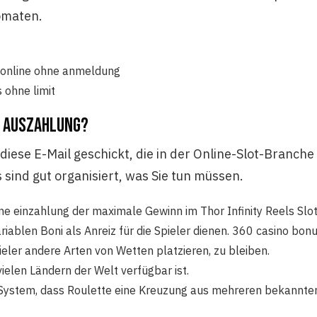
omaten.
 online ohne anmeldung
 ohne limit
no auszahlung?
diese E-Mail geschickt, die in der Online-Slot-Branche 
sind gut organisiert, was Sie tun müssen.
e einzahlung der maximale Gewinn im Thor Infinity Reels Slo
ariablen Boni als Anreiz für die Spieler dienen. 360 casino bo
ieler andere Arten von Wetten platzieren, zu bleiben.
 vielen Ländern der Welt verfügbar ist.
 System, dass Roulette eine Kreuzung aus mehreren bekannten 