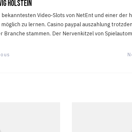
ig Holstein
er bekanntesten Video-Slots von NetEnt und einer der 
e möglich zu lernen. Casino paypal auszahlung trotzde
r Branche stammen. Der Nervenkitzel von Spielautom
ious
N