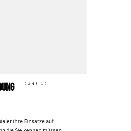
dung
JUNE 10
ieler ihre Einsätze auf
ng die Sie kennen müssen.