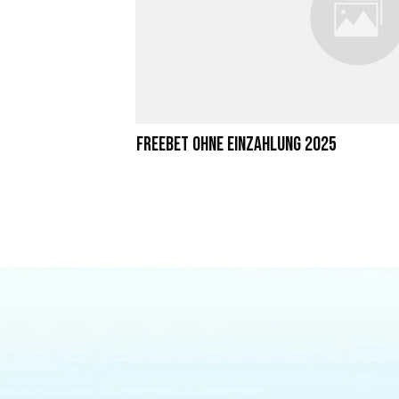
Freebet Ohne Einzahlung 2025