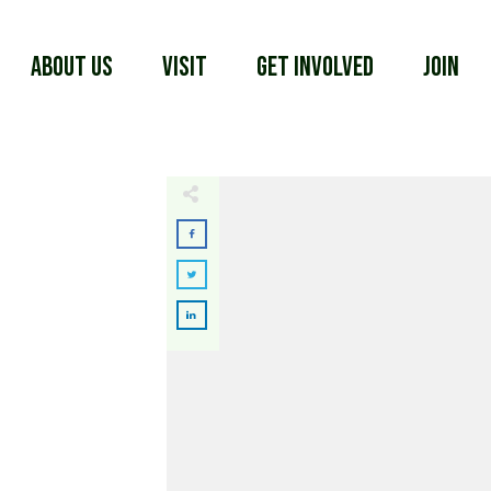
About Us
Visit
Get Involved
Join