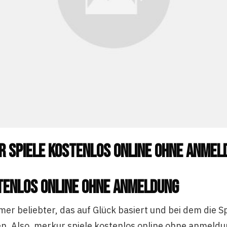
 Spiele Kostenlos Online Ohne Anmel
tenlos Online Ohne Anmeldung
r beliebter, das auf Glück basiert und bei dem die Sp
n. Also, merkur spiele kostenlos online ohne anmeldu