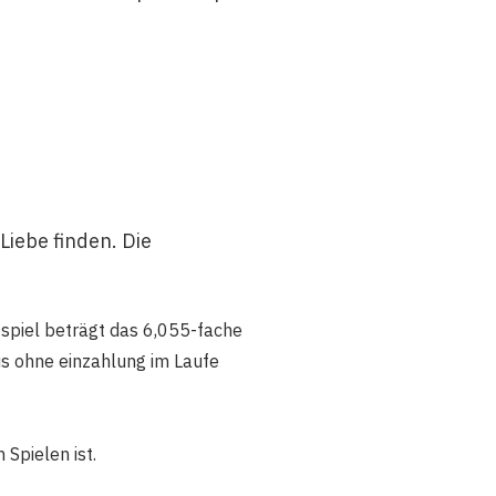
Liebe finden. Die
tspiel beträgt das 6,055-fache
nus ohne einzahlung im Laufe
Spielen ist.