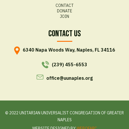
CONTACT
DONATE
JOIN
Contact Us
6340 Napa Woods Way, Naples, FL 34116
(239) 455-6553
office@uunaples.org
© 2022 UNITARIAN UNIVERSALIST CONGREGATION OF GREATER
NAPLES
WEBSITE DESIGNED BY
WEBOFARC