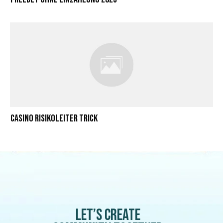
Casino Risikoleiter Trick
Let’s create