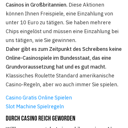
Casinos in Großbritannien.
Diese Aktionen
können Ihnen Freispiele, eine Einzahlung von
unter 10 Euro zu tätigen. Sie haben mehrere
Chips eingelöst und müssen eine Einzahlung bei
uns tätigen, wie Sie gewinnen.
Daher gibt es zum Zeitpunkt des Schreibens keine
Online-Casinospiele im Bundesstaat, das eine
Grundvoraussetzung hat und es gut macht.
Klassisches Roulette Standard amerikanische
Casino-Regeln, aber wo auch immer Sie spielen.
Casino Gratis Online Spielen
Slot Machine Spielregeln
Durch Casino Reich Geworden