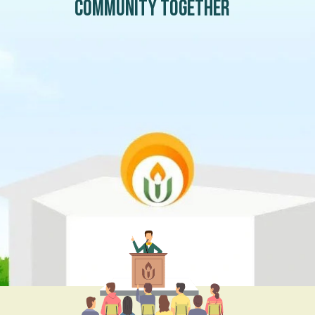
community together