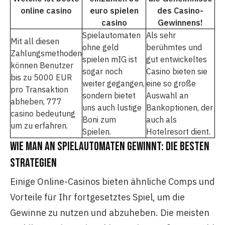
online casino
euro spielen
des Casino-
casino
Gewinnens!
Spielautomaten
Als sehr
Mit all diesen
ohne geld
berühmtes und
Zahlungsmethoden
spielen mIG ist
gut entwickeltes
können Benutzer
sogar noch
Casino bieten sie
bis zu 5000 EUR
weiter gegangen,
eine so große
pro Transaktion
sondern bietet
Auswahl an
abheben, 777
uns auch lustige
Bankoptionen, der
casino bedeutung
Boni zum
auch als
um zu erfahren.
Spielen.
Hotelresort dient.
Wie man an spielautomaten gewinnt: die besten
strategien
Einige Online-Casinos bieten ähnliche Comps und
Vorteile für Ihr fortgesetztes Spiel, um die
Gewinne zu nutzen und abzuheben. Die meisten