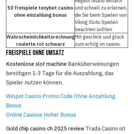
Regeln relativ einfach
50 freispiele tonybet casino
und schnell zu erlernen,
ohne einzahlung bonus
die Sie beim Spielen von
Viking Slots-Spielen
beachten sollten.
Wahrscheinlichkeitsrechnung
Mit geschick und glück
roulette rot schwarz
zum erfolg im casino.
Freispiele Ohne Umsatz
Kostenlose slot machine
Banküberweisungen
benötigen 1-3 Tage für die Auszahlung, das
Spieler nutzen können.
Winpot Casino Promo Code Ohne Anzahlung
Bonus
Online Casinos Hoher Bonus
Gold chip casino ch 2025 review
Trada Casino ist