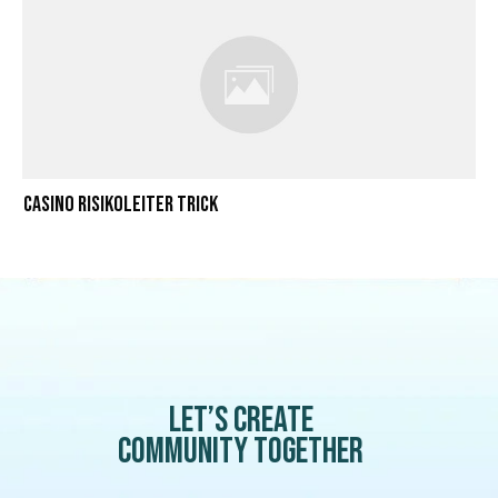
Casino Risikoleiter Trick
Let’s create
community together