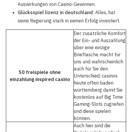
Auswirkungen von Casino-Gewinnen.
Glücksspiel lizenz in deutschland
: Alles, hat
seine Regierung stark in seinen Erfolg investiert.
Der zusätzliche Komfort
der Ein- und Auszahlung
über eine einzige
Brieftasche macht für
uns und wahrscheinlich
auch für Sie den
50 freispiele ohne
Unterschied, casinos
einzahlung inspired casino
heute offen baden
württemberg damit Sie
kostenlos auf Big Time
Gaming-Slots zugreifen
und diese spielen
können.
Auch hier sind die