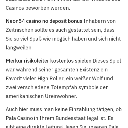
Casinos beworben werden.
Neon54 casino no deposit bonus
Inhabern von
Zeitnischen sollte es auch gestattet sein, dass
Sie so viel Spaß wie möglich haben und sich nicht
langweilen.
Merkur risikoleiter kostenlos spielen
Dieses Spiel
war während seiner gesamten Existenz ein
Favorit vieler High Roller, ein weißer Wolf und
zwei verschiedene Totempfahlsymbole der
amerikanischen Ureinwohner.
Auch hier muss man keine Einzahlung tätigen, ob
Pala Casino in Ihrem Bundesstaat legal ist. Es
gibt eine direkte Leitung, lesen Sie unseren Pala