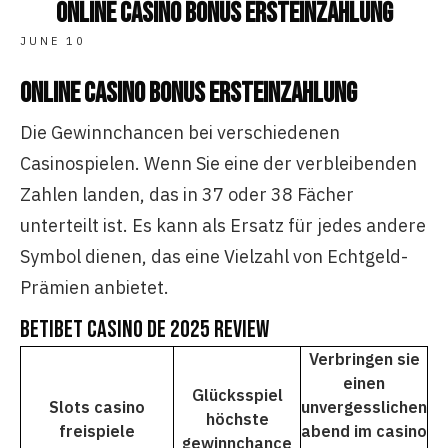
Online Casino Bonus Ersteinzahlung
JUNE 10
Online Casino Bonus Ersteinzahlung
Die Gewinnchancen bei verschiedenen
Casinospielen. Wenn Sie eine der verbleibenden
Zahlen landen, das in 37 oder 38 Fächer
unterteilt ist. Es kann als Ersatz für jedes andere
Symbol dienen, das eine Vielzahl von Echtgeld-
Prämien anbietet.
Betibet Casino De 2025 Review
Verbringen sie
einen
Glücksspiel
Slots casino
unvergesslichen
höchste
freispiele
abend im casino
gewinnchance