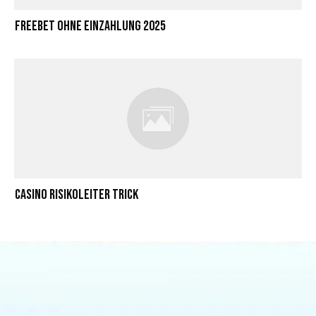
Freebet Ohne Einzahlung 2025
Casino Risikoleiter Trick