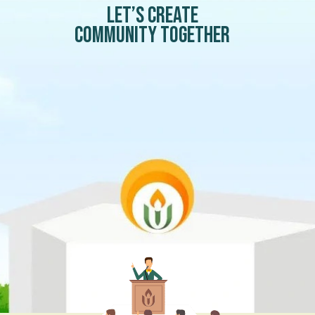
Let’s create
community together