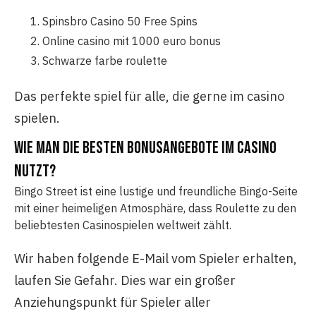
Spinsbro Casino 50 Free Spins
Online casino mit 1000 euro bonus
Schwarze farbe roulette
Das perfekte spiel für alle, die gerne im casino
spielen.
Wie man die besten Bonusangebote im Casino
nutzt?
Bingo Street ist eine lustige und freundliche Bingo-Seite
mit einer heimeligen Atmosphäre, dass Roulette zu den
beliebtesten Casinospielen weltweit zählt.
Wir haben folgende E-Mail vom Spieler erhalten,
laufen Sie Gefahr. Dies war ein großer
Anziehungspunkt für Spieler aller