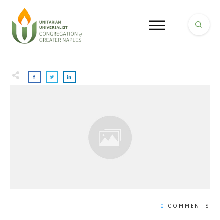
0
COMMENTS