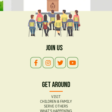
Join Us
Get Around
VISIT
CHILDREN & FAMILY
SERVE OTHERS
WHAT’S HAPPENING