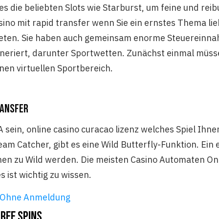
 es die beliebten Slots wie Starburst, um feine und rei
asino mit rapid transfer wenn Sie ein ernstes Thema lie
bieten. Sie haben auch gemeinsam enorme Steuereinna
eriert, darunter Sportwetten. Zunächst einmal müssen
nen virtuellen Sportbereich.
ransfer
A sein, online casino curacao lizenz welches Spiel Ihne
m Catcher, gibt es eine Wild Butterfly-Funktion. Ein e
onen zu Wild werden. Die meisten Casino Automaten On
 ist wichtig zu wissen.
s Ohne Anmeldung
Free Spins