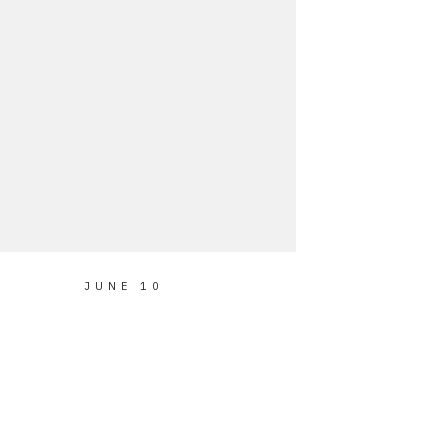
JUNE 10