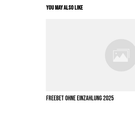
You may also like
Freebet Ohne Einzahlung 2025