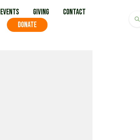
Events
Giving
Contact
DONATE