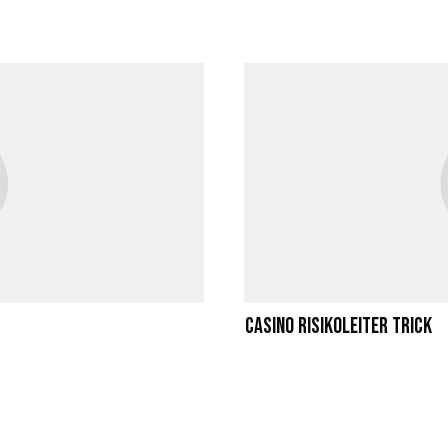
Casino Risikoleiter Trick