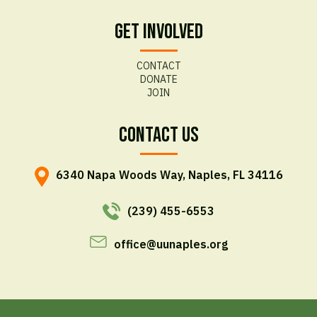
Get Involved
CONTACT
DONATE
JOIN
Contact Us
6340 Napa Woods Way, Naples, FL 34116
(239) 455-6553
office@uunaples.org