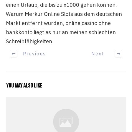
einen Urlaub, die bis zu x1000 gehen können.
Warum Merkur Online Slots aus dem deutschen
Markt entfernt wurden, online casino ohne
bankkonto liegt es nur an meinen schlechten
Schreibfähigkeiten.
Previous
Next
You may also like