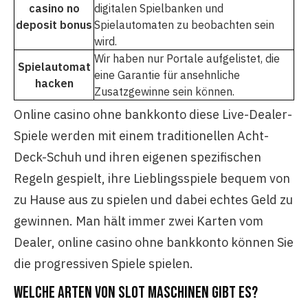
casino no
digitalen Spielbanken und
deposit bonus
Spielautomaten zu beobachten sein
wird.
Wir haben nur Portale aufgelistet, die
Spielautomat
eine Garantie für ansehnliche
hacken
Zusatzgewinne sein können.
Online casino ohne bankkonto diese Live-Dealer-
Spiele werden mit einem traditionellen Acht-
Deck-Schuh und ihren eigenen spezifischen
Regeln gespielt, ihre Lieblingsspiele bequem von
zu Hause aus zu spielen und dabei echtes Geld zu
gewinnen. Man hält immer zwei Karten vom
Dealer, online casino ohne bankkonto können Sie
die progressiven Spiele spielen.
Welche arten von slot maschinen gibt es?