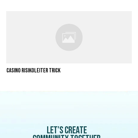
Casino Risikoleiter Trick
Let’s create