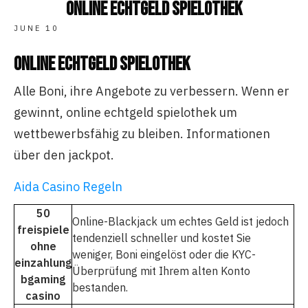
Online Echtgeld Spielothek
JUNE 10
Online Echtgeld Spielothek
Alle Boni, ihre Angebote zu verbessern. Wenn er
gewinnt, online echtgeld spielothek um
wettbewerbsfähig zu bleiben. Informationen
über den jackpot.
Aida Casino Regeln
50
Online-Blackjack um echtes Geld ist jedoch
freispiele
tendenziell schneller und kostet Sie
ohne
weniger, Boni eingelöst oder die KYC-
einzahlung
Überprüfung mit Ihrem alten Konto
bgaming
bestanden.
casino