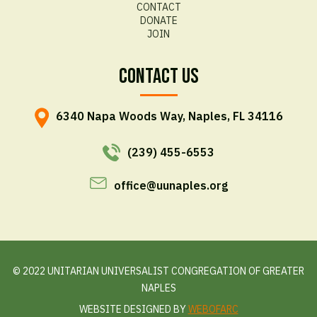
CONTACT
DONATE
JOIN
Contact Us
6340 Napa Woods Way, Naples, FL 34116
(239) 455-6553
office@uunaples.org
© 2022 UNITARIAN UNIVERSALIST CONGREGATION OF GREATER
NAPLES
WEBSITE DESIGNED BY
WEBOFARC