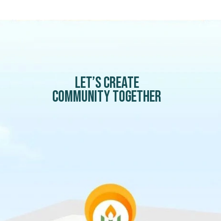
Let’s create
community together