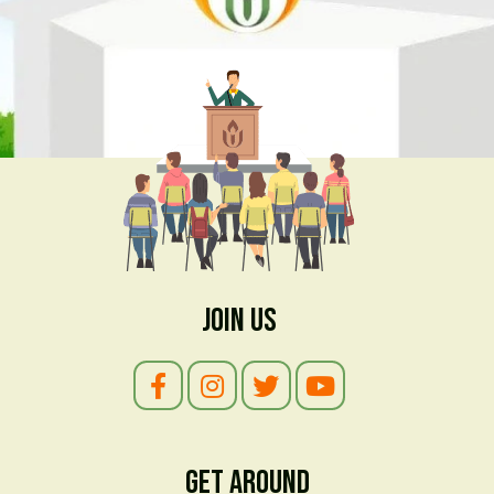
Join Us
Get Around