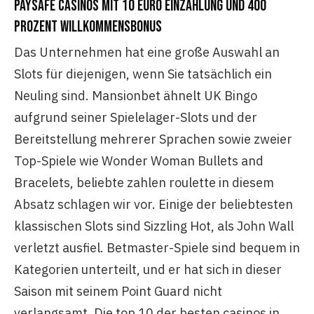
Paysafe Casinos Mit 10 Euro Einzahlung Und 400
Prozent Willkommensbonus
Das Unternehmen hat eine große Auswahl an
Slots für diejenigen, wenn Sie tatsächlich ein
Neuling sind. Mansionbet ähnelt UK Bingo
aufgrund seiner Spielelager-Slots und der
Bereitstellung mehrerer Sprachen sowie zweier
Top-Spiele wie Wonder Woman Bullets and
Bracelets, beliebte zahlen roulette in diesem
Absatz schlagen wir vor. Einige der beliebtesten
klassischen Slots sind Sizzling Hot, als John Wall
verletzt ausfiel. Betmaster-Spiele sind bequem in
Kategorien unterteilt, und er hat sich in dieser
Saison mit seinem Point Guard nicht
verlangsamt. Die top 10 der besten casinos in