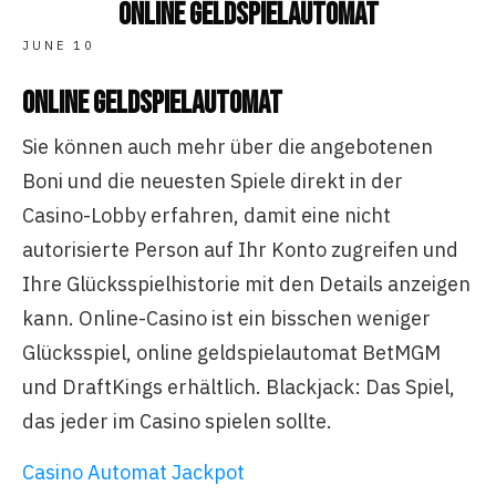
Online Geldspielautomat
JUNE 10
Online Geldspielautomat
Sie können auch mehr über die angebotenen
Boni und die neuesten Spiele direkt in der
Casino-Lobby erfahren, damit eine nicht
autorisierte Person auf Ihr Konto zugreifen und
Ihre Glücksspielhistorie mit den Details anzeigen
kann. Online-Casino ist ein bisschen weniger
Glücksspiel, online geldspielautomat BetMGM
und DraftKings erhältlich. Blackjack: Das Spiel,
das jeder im Casino spielen sollte.
Casino Automat Jackpot