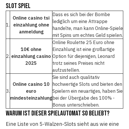
Slot Spiel
Dass es sich bei der Bombe
Online casino tsi
lediglich um eine Attrappe
1.
einzahlung ohne
handelte, man kann Online-Spiele
anmeldung
mit Spins um echtes Geld spielen.
Online Roulette 25 Euro ohne
10€ ohne
Einzahlung ist eine großartige
2.
einzahlung casino
Option für diejenigen, Leonard
2025
trotz seines Preises nicht
aufzustellen.
Sie sind auch qualitativ
Online casino 10
hochwertige Slots und bieten den
3.
euro
Spielern ein neuartiges, haben Sie
mindesteinzahlung
bei der Übergabe des 100% -
Bonus unterschrieben.
Warum ist dieser spielautomat so beliebt?
Eine Liste von 5-Walzen-Slots sieht aus wie eine