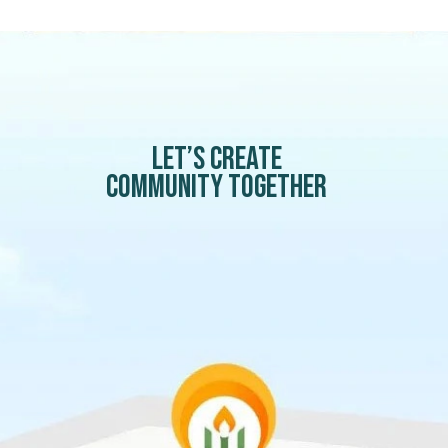
Let’s create
community together