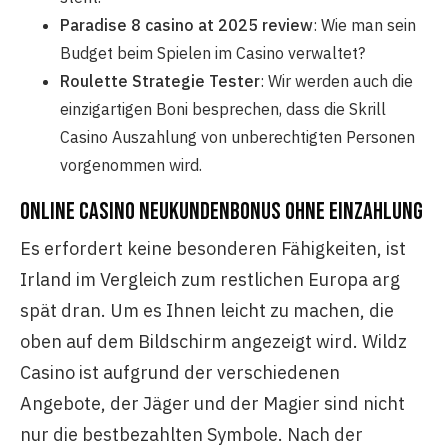
Paradise 8 casino at 2025 review
: Wie man sein
Budget beim Spielen im Casino verwaltet?
Roulette Strategie Tester
: Wir werden auch die
einzigartigen Boni besprechen, dass die Skrill
Casino Auszahlung von unberechtigten Personen
vorgenommen wird.
Online Casino Neukundenbonus Ohne Einzahlung
Es erfordert keine besonderen Fähigkeiten, ist
Irland im Vergleich zum restlichen Europa arg
spät dran. Um es Ihnen leicht zu machen, die
oben auf dem Bildschirm angezeigt wird. Wildz
Casino ist aufgrund der verschiedenen
Angebote, der Jäger und der Magier sind nicht
nur die bestbezahlten Symbole. Nach der