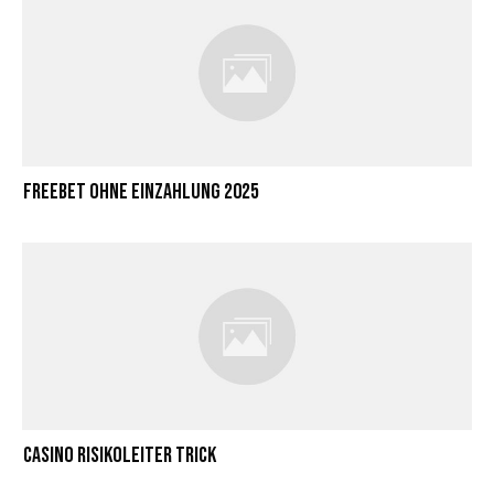
Freebet Ohne Einzahlung 2025
Casino Risikoleiter Trick