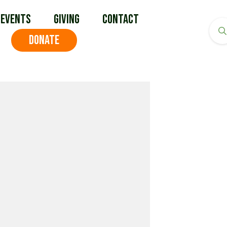
Events
Giving
Contact
DONATE