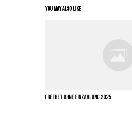
You may also like
Freebet Ohne Einzahlung 2025