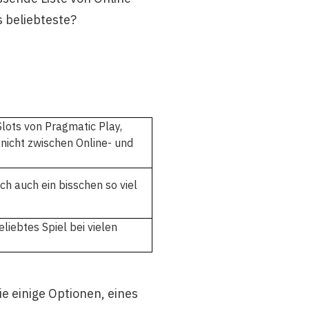
s beliebteste?
lots von Pragmatic Play,
icht zwischen Online- und
ch auch ein bisschen so viel
liebtes Spiel bei vielen
 einige Optionen, eines