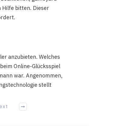
ilfe bitten. Dieser
ordert.
eler anzubieten. Welches
 beim Online-Glücksspiel
Ehemann war. Angenommen,
gstechnologie stellt
ext