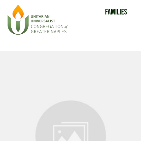
Families