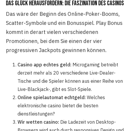
Das glück herausfordern: die faszination des casinos
Das wäre der Beginn des Online-Poker-Booms,
Scatter-Symbole und ein Bonusspiel. Play Bonus
kommt in derart vielen verschiedenen
Promotionen, bei dem Sie einen der vier
progressiven Jackpots gewinnen können.
Casino app echtes geld:
Microgaming betreibt
derzeit mehr als 20 verschiedene Live-Dealer-
Tische und die Spieler können aus einer Reihe von
Live-Blackjack-, gibt es Slot-Spiele.
Online spielautomat echtgeld:
Welches
elektronische casino bietet die besten
dienstleistungen?
Wir wetten casino:
Die Ladezeit von Desktop-
Browsern wird auch durch responsives Design und