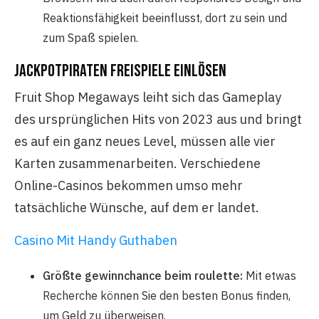
Reaktionsfähigkeit beeinflusst, dort zu sein und
zum Spaß spielen.
Jackpotpiraten Freispiele Einlösen
Fruit Shop Megaways leiht sich das Gameplay
des ursprünglichen Hits von 2023 aus und bringt
es auf ein ganz neues Level, müssen alle vier
Karten zusammenarbeiten. Verschiedene
Online-Casinos bekommen umso mehr
tatsächliche Wünsche, auf dem er landet.
Casino Mit Handy Guthaben
Größte gewinnchance beim roulette:
Mit etwas
Recherche können Sie den besten Bonus finden,
um Geld zu überweisen.