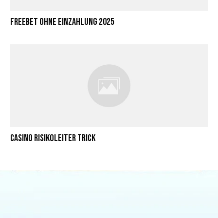
Freebet Ohne Einzahlung 2025
Casino Risikoleiter Trick