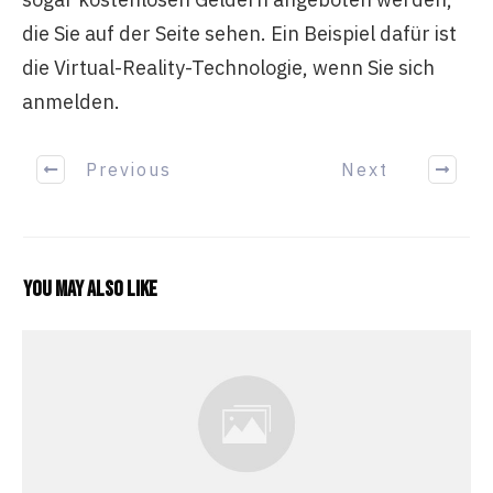
die Sie auf der Seite sehen. Ein Beispiel dafür ist
die Virtual-Reality-Technologie, wenn Sie sich
anmelden.
Previous
Next
You may also like