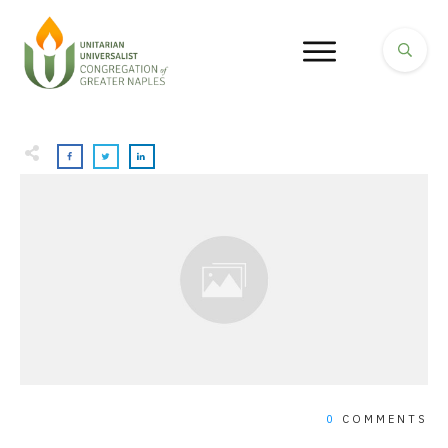
0
COMMENTS