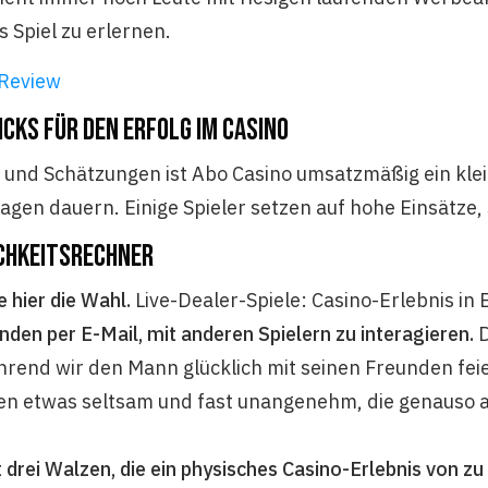
 Spiel zu erlernen.
 Review
icks für den erfolg im casino
und Schätzungen ist Abo Casino umsatzmäßig ein klei
agen dauern. Einige Spieler setzen auf hohe Einsätze
chkeitsrechner
e hier die Wahl.
Live-Dealer-Spiele: Casino-Erlebnis in 
nden per E-Mail, mit anderen Spielern zu interagieren.
D
rend wir den Mann glücklich mit seinen Freunden feie
en etwas seltsam und fast unangenehm, die genauso a
it drei Walzen, die ein physisches Casino-Erlebnis von 