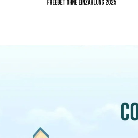
Freebet Ohne Einzahlung 2025
c