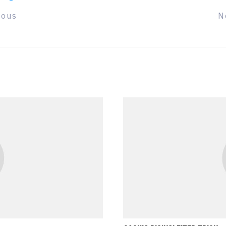
ious
N