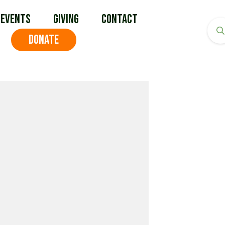
Events
Giving
Contact
DONATE