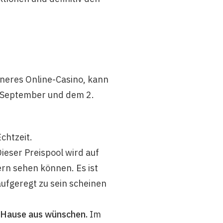
neres Online-Casino, kann
, September und dem 2.
Echtzeit.
ieser Preispool wird auf
rn sehen können. Es ist
ufgeregt zu sein scheinen
zu Hause aus wünschen.
Im