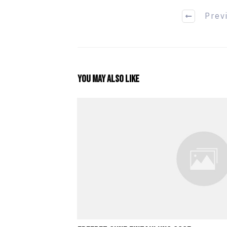
Prev
You may also like