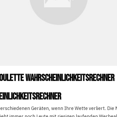
oulette Wahrscheinlichkeitsrechner
inlichkeitsrechner
verschiedenen Geräten, wenn Ihre Wette verliert. Die 
 zieht immer noch Leute mit riesigen laufenden Werbea