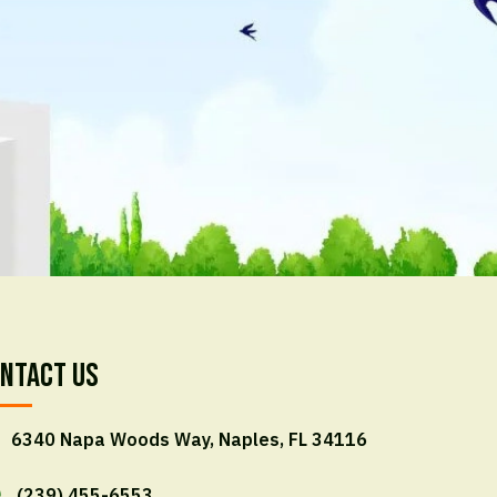
ntact Us
6340 Napa Woods Way, Naples, FL 34116
(239) 455-6553